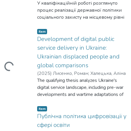
просування цінностей держави та
Аліна
У кваліфікаційній роботі розглянуто
забезпечення глобальної підтримки.
процес реалізації державної політики
соціального захисту на місцевому рівні
в Україні та Канаді, зокрема таких її
видів, як: допомога по безробіттю,
Item
пенсійне забезпечення та доступ до
Development of digital public
безкоштовної охорони здоров’я.
service delivery in Ukraine:
Вивчено досвід впровадження та
Ukrainian displaced people and
проаналізовано правові засади
global comparisons
ading...
розвитку політики соціального захисту
в Україні, Канаді та її окремо виділених
(
2025
)
Лисенко, Роман
;
Халецька, Аліна
провінцій. Досліджено динаміку
The qualifying thesis analyzes Ukraine's
розвитку політики соціального захисту
digital service landscape, including pre-war
в контексті постійних соціальних змін
developments and wartime adaptations of
протягом 20-го та 21-го століття.
platforms like Diia. It identifies the specific
Обґрунтовано напрями подальшого
needs and service access barriers faced by
Item
розвитку політики соціального захисту
Ukrainian displaced people. The study
Публічна політика цифровізації у
на місцевому рівні.
critically evaluates how digital initiatives
сфері освіти
have met the needs of the displaced,