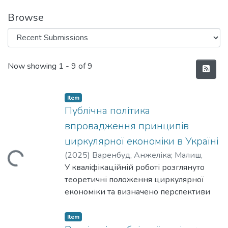
Browse
Recent Submissions
Now showing
1 - 9 of 9
Item
Публічна політика
впровадження принципів
циркулярної економіки в Україні
(
2025
)
Варенбуд, Анжеліка
;
Малиш,
ading...
Наталія
У кваліфікаційній роботі розглянуто
теоретичні положення циркулярної
економіки та визначено перспективи
впровадження цього напрямку в
Україні. Проаналізовано стан
Item