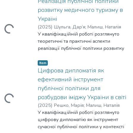
впровадження циркулярної економіки
Реалізація публічної політики
в Україні та виявлено перешкоди,
розвитку медичного туризму в
виклики та можливості для розвитку.
Україні
Досліджено нормативно-правове та
(
2025
)
Шульга, Дар’я
;
Малиш, Наталія
ading...
інституційне забезпечення публічної
У кваліфікаційній роботі розглянуто
політики впровадження принципів
теоретичні та практичні аспекти
циркулярної економіки в Україні та
реалізації публічної політики розвитку
спільноті ЄС. Узагальнено зарубіжний
медичного туризму в Україні.
досвід впровадження інструментів для
Дослідження включає аналіз чинних
Item
розвитку циркулярної економіки та
нормативно-правових актів, оцінку
Цифрова дипломатія як
розглянуто можливості адаптації їх для
сучасного стану медичного туризму,
України. Розроблено рекомендації
ефективний інструмент
виявлення основних проблем та
щодо удосконалення публічної політики
публічної політики для
бар’єрів розвитку галузі. Вивчено
в Україні для розвитку циркулярної
розбудови іміджу України в світі
ading...
міжнародний досвід країн світу,
економіки в Україні. Для дослідження
використано порівняльний аналіз щодо
(
2025
)
Решко, Марія
;
Малиш, Наталія
впровадження принципів циркулярної
підходів європейських країн і
У кваліфікаційній роботі розглянуто
економіки використано SWOT-аналіз.
запропоновано шляхи вдосконалення
цифрову дипломатію як інструмент
української політики у цій сфері. У
сучасної публічної політики у контексті