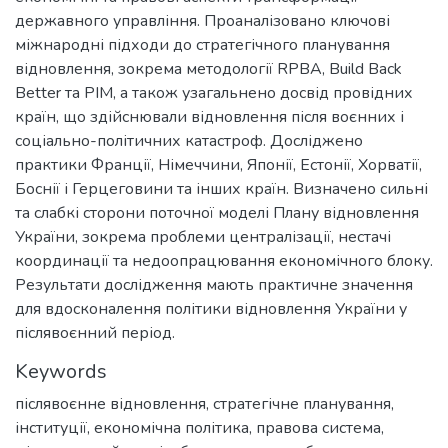
державного управління. Проаналізовано ключові
міжнародні підходи до стратегічного планування
відновлення, зокрема методології RPBA, Build Back
Better та PIM, а також узагальнено досвід провідних
країн, що здійснювали відновлення після воєнних і
соціально-політичних катастроф. Досліджено
практики Франції, Німеччини, Японії, Естонії, Хорватії,
Боснії і Герцеговини та інших країн. Визначено сильні
та слабкі сторони поточної моделі Плану відновлення
України, зокрема проблеми централізації, нестачі
координації та недоопрацювання економічного блоку.
Результати дослідження мають практичне значення
для вдосконалення політики відновлення України у
післявоєнний період.
Keywords
післявоєнне відновлення
,
стратегічне планування
,
інституції
,
економічна політика
,
правова система
,