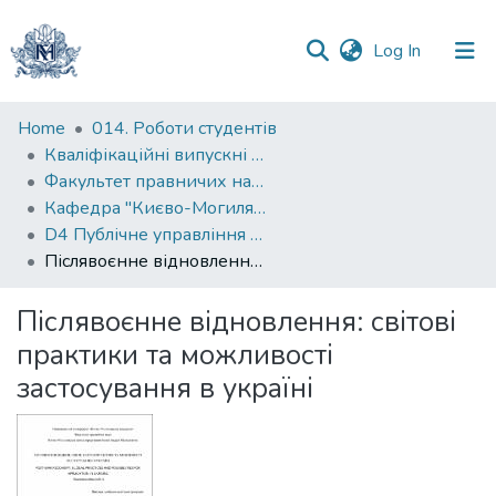
(current)
Log In
Communities
Home
014. Роботи студентів
&
Кваліфікаційні випускні роботи здобувачів вищої освіти бакалаврських програм
Collections
Факультет правничих наук
Кафедра "Києво-Могилянська школа врядування імені Андрія Мелешевича"
All of DSpace
D4 Публічне управління та адміністрування
Післявоєнне відновлення: світові практики та можливості застосування в україні
Statistics
Післявоєнне відновлення: світові
практики та можливості
застосування в україні