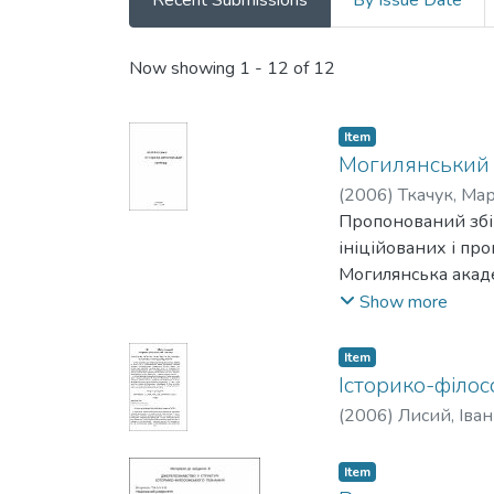
Recent Submissions
By Issue Date
Recent Submissions
Now showing
1 - 12 of 12
Item
Могилянський і
(
2006
)
Ткачук, Ма
Пропонований збір
ініційованих і пр
Могилянська акад
В епіцентрі обгов
Show more
Могилянська академ
університету ім. 
Item
пізнання, що роби
Історико-філос
розбудови історико
(
2006
)
Лисий, Іван
Item