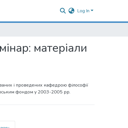
Log In
інар: матеріали
йованих і проведених кафедрою філософії
офським фондом у 2003-2005 рр.