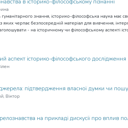
авства в історико-філософському пізнанні
рина
ь гуманітарного знання, історико-філософська наука має с
з яких черпає безпосередній матеріал для вивчення, інтер
 наголошувати - на історичному чи філософському аспекті і
, чи розуміти історію філософії як поступальний рух до абс
 чи як поле безмежних філософських комунікацій, як "філ
вшановують як рівного і вільного співрозмовника, - у своїх
и минулого історик філософії приречений апелювати до тих
й аспект історико-філософського дослідження
Вілен
джерела: підтвердження власної думки чи пошу
й, Віктор
лознавства на прикладі дискусії про вплив по