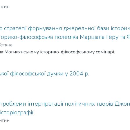
ентин
о стратегії формування джерельної бази істори
сторико-філософська полеміка Марціала Геру та
Тетяна
на Могилянському історико-філософському семінарі.
ької філософської думки у 2004 р.
проблеми інтерпретації політичних творів Джона
історіографії
ентин