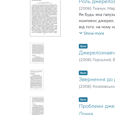
Роль джерелозн
(
2006
)
Ткачук, Ма
Як будь-яка галуз
комплекс джерел, 
від того, на чому
незалежно від того
Show more
певному вченні, а
з учасників якого 
Item
зафіксувати голос
Джерелознавчи
закарбовано.
(
2006
)
Горський, 
Item
Звернення до 
(
2006
)
Козловськи
Item
Проблеми джере
Локка