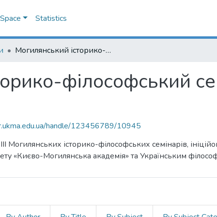
DSpace
Statistics
и
Могилянський історико-філософський семінар: матеріали засідань
орико-філософський сем
air.ukma.edu.ua/handle/123456789/10945
III Могилянських історико-філософських семінарів, ініці
итету «Києво-Могилянська академія» та Українським філос