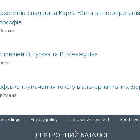
рхетипів: спадщина Карла Юнга в інтерпретація
лософів
 Вадим
повідей В. Гусєва та В. Менжуліна
Вілен
офське тлумачення тексту в альтернативних фор
вітлана
e settings
Privacy policy
End User Agreement
Send Fee
ЕЛЕКТРОННИЙ КАТАЛОГ