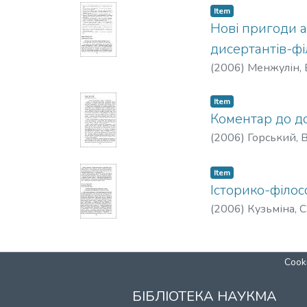
Item
Нові пригоди а
дисертантів-фі
(
2006
)
Менжулін,
Item
Коментар до до
(
2006
)
Горський, 
Item
Історико-філос
(
2006
)
Кузьміна, С
Cooki
БІБЛІОТЕКА НАУКМА