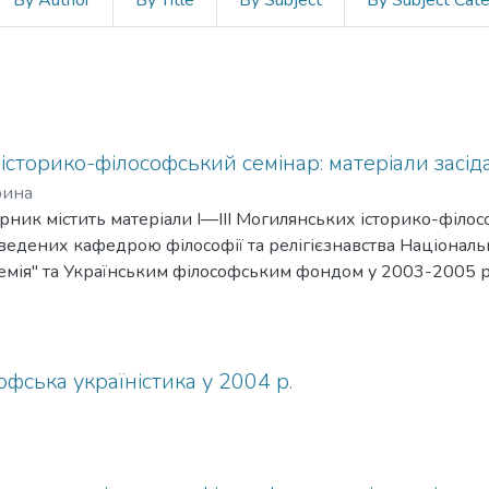
By Author
By Title
By Subject
By Subject Cat
сторико-філософський семінар: матеріали засід
рина
ник містить матеріали І—III Могилянських історико-філос
оведених кафедрою філософії та релігієзнавства Національ
емія" та Українським філософським фондом у 2003-2005 р
орення і дискусій учасників семінару - науковців Націонал
ія", Інституту філософії ім. Г. С. Сковороди НАНУ, Київсь
Т. Г. Шевченка та інших закладів — методологічні проблеми
ть пропоновану збірку цікавою не тільки для фахівців, ко
офська україністика у 2004 р.
-філософської науки в Україні, а й для широкого кола гума