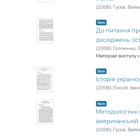
(
2006
)
Гусєв, Вал
Item
До питання пр
досліджень: (і
(
2006
)
Голіченко, 
Матеріал виступу 
Item
Історія українс
(
2006
)
Лисий, Іван
Item
Методологічні 
американській 
(
2006
)
Гусєв, Вал