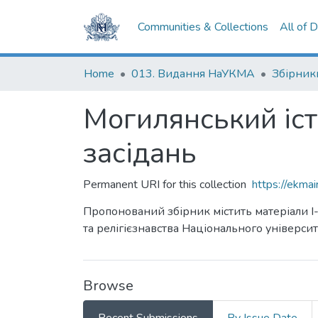
Communities & Collections
All of 
Home
013. Видання НаУКМА
Збірник
Могилянський іст
засідань
Permanent URI for this collection
https://ekm
Пропонований збірник містить матеріали І-
та релігієзнавства Національного універс
Browse