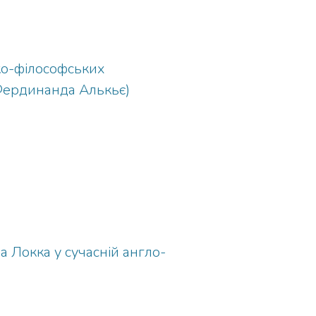
ко-філософських
 Фердинанда Алькьє)
 Локка у сучасній англо-