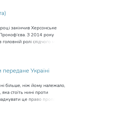
та)
5 році закінчив Херсонське
Прокоф’єва. З 2014 року
 в головній ролі слідчого майора
, а також узяв участь у
 Болбочан ("Таємний щоденник
ьм "Вузький міст" Бориса
си" Олега Туранського), Грачов,
и передане Україні
 ("Доброволець" Ахтема
масштабного вторгнення росії в
і більше, ніж йому належало,
 яка стоїть нині проти
падкувати це право пропащої
еки та передайте його Україні.
ми і суверенними націями