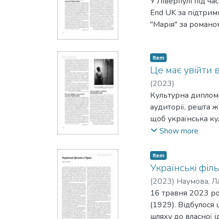
У Ліверпулі під ча
End UK за підтрим
"Марія" за романо
Item
Це має увійти 
(
2023
)
Культурна диплома
аудиторії, решта 
щоб українська ку
інвестувати.
Show more
Item
Українські філ
(
2023
)
Наумова, Л
16 травня 2023 ро
(1929). Відбулося 
шляху до власної ід