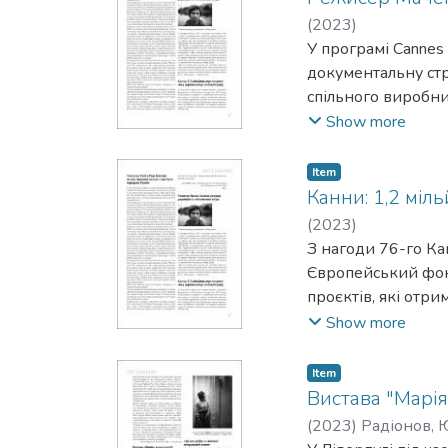
(
2023
)
У програмі Cannes
документальну стр
спільного виробни
після 24 лютого 20
Show more
Item
Канни: 1,2 міл
(
2023
)
З нагоди 76-го Ка
Європейський фонд
проєктів, які отр
продюсерки компан
Show more
допомоги станови
Item
Вистава "Марія
(
2023
)
Радіонов, 