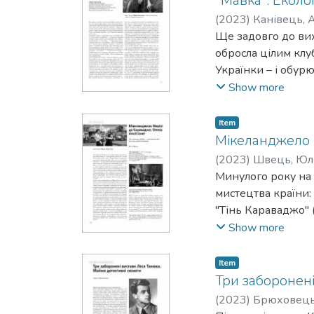
"Мавка". Еколо
(
2023
)
Канівець, А
Ще задовго до вих
обросла цілим клу
Українки – і обурю
Мавка куди органі
Show more
Item
Мікеланджело М
(
2023
)
Швець, Юл
Минулого року на 
мистецтва країни: 
"Тінь Караваджо" 
режисера Паоло Та
Show more
повернення праху 
належне особистос
Item
інтерес.
Три заборонен
(
2023
)
Брюховець