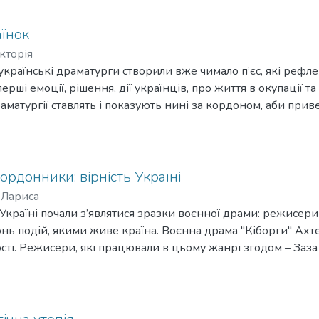
вих попередників на франківській сцені, здійснених у 198
аїнок
кторія
 українські драматурги створили вже чимало п’єс, які рефл
ерші емоції, рішення, дії українців, про життя в окупації та 
аматургії ставлять і показують нині за кордоном, аби прив
помозі у війні з хижим агресором. Але й українські театри
аз, хоча душевні рани багатьох ще кровоточать, і біль чере
ордонники: вірність Україні
 Лариса
Україні почали з’являтися зразки воєнної драми: режисери 
нь подій, якими живе країна. Воєнна драма "Кіборги" Ахте
ості. Режисери, які працювали в цьому жанрі згодом – Заза
шан, – долучилися до творення художнього літопису гаряч
дачів, і тих, про кого розповідалося у їхніх фільмах. Інакше
 і консультантами ставали воїни ЗСУ.