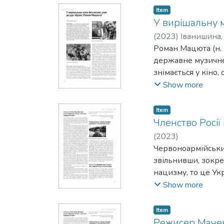
Item
У вирішальну м
(
2023
)
Іванишина,
Роман Мацюта (н. 1
державне музичне 
знімається у кіно,
Віктора Тарана у д
Show more
створенні саундтре
Симона Петлюри" О
Item
Квашньова, 2020). 
Членство Росії
бандит ("Дільничн
(
2023
)
Сеітаблаєва), Буб
Червоноармійський
Україну вступив д
звільнивши, зокрем
нацизму, то це Ук
Росії. Відстороніт
Show more
Пам’ять це дозвол
можуть вирішити 
Item
Режисер Мачек 