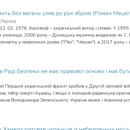
ить без вагань узяв до рук зброю (Роман Мацю
 Лариса
2. 02. 1976, Каховка) – український актор і співак. У 199
училище, 2000 року – Донецьку музичну академію ім. С. 
 спочатку у невеликих ролях ("Пес", "Нюхач"), а 2017 року –
етективі "Ментівські війни. Київ" (режисер Андрій Руденко)
ку і виконав пісні, які звучать у серіалі. Інші ролі: Петро
леся Янчука, 2018), Кирило (українсько-грузинський філ
Ролі у серіалах: білогвардієць Орловський ("Сувенір з Оде
 в Раді Безпеки не має правової основи і має бут
ий з ДВРЗ" Романа Бровка, Романа Ткаченка та ін.), Скіф
енцов ("Консультант" Олега Туранського). З початком повно
 Перший український фронт зробив у Другій світовій війн
о Добровольчого українського корпусу.
а, табір смерті Аушвіц. І якщо є колишня радянська країна,
раїна Володимира Зеленського. Україна може і повинна ус
ь Російську Федерацію з місця постійного члена в Раді Безп
яє, мораль цього прагне, а відкриті дебати між об’єднани
це питання.
Хамела рятував українців із небезпечних місць