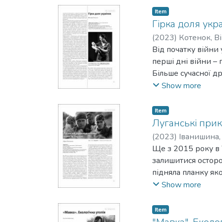
мають своїх знако
Item
Гірка доля укр
(
2023
)
Котенок, Ві
Від початку війни
перші дні війни – п
Більше сучасної др
болю і сприяти до
Show more
потрібна тут і зар
зростає.
Item
Луганські прик
(
2023
)
Іванишина,
Ще з 2015 року в 
залишитися осторо
підняла планку як
Ященко, Мар’ян Бу
Show more
очікування – і гля
виконавцями ролей
Item