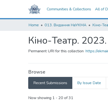
Communities & Collections
All of 
Home
013. Видання НаУКМА
Кіно-Те
Кіно-Театр. 2023
Permanent URI for this collection
https://ekm
Browse
Recent Submissions
By Issue Date
Recent Submissions
Now showing
1 - 20 of 31