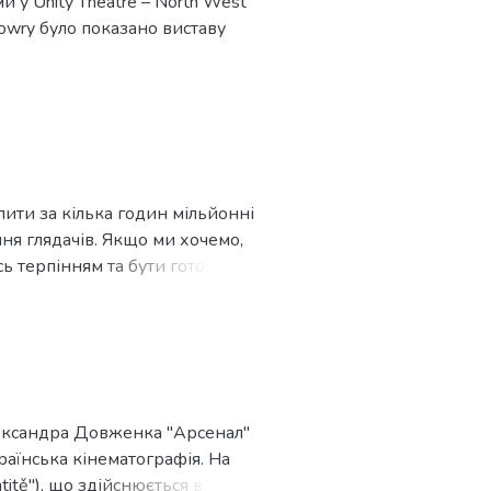
и у Unity Theatre – North West
owry було показано виставу
пити за кілька годин мільйонні
ня глядачів. Якщо ми хочемо,
сь терпінням та бути готовими
лександра Довженка "Арсенал"
раїнська кінематографія. На
ntitě"), що здійснюється в