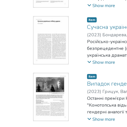
межах програми "Ст
Show more
Ідентичність" ("Stra
фінансується від 
Item
Чехії на добровіл
Сучасна україн
"Понрепо" забезпе
(
2023
)
Бондарева,
Російсько-українс
безпрецедентне (п
українська драмату
різних країнах, щ
Show more
російській агресії.
Item
Випадок гендер
(
2023
)
Грицук, Ва
Останні прем’єри 
"Конотопська відь
гендерні аналогії
української класик
Show more
естетичні підходи