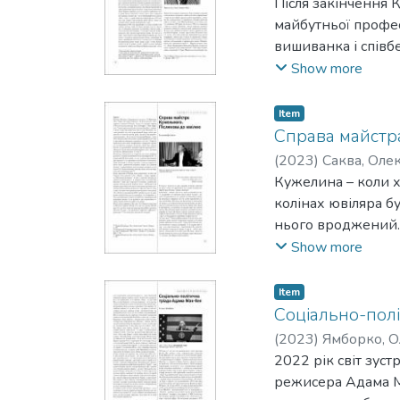
Після закінчення 
майбутньої профес
вишиванка і співбе
Карого Семеном Тк
Show more
добра – наступного
Крушельницького, 
Item
театру ім. Тараса 
Справа майстр
виставах і знімався
(
2023
)
Саква, Оле
Кужелина – коли хт
колінах ювіляра б
нього вроджений. 
магдебурзького пр
Show more
тієї автономності 
виконавської спіл
Item
школу). Магдебурз
Соціально-пол
ремесел і торгівлі
(
2023
)
Ямборко, О
товарів і послуг.
2022 рік світ зус
справи, в її основ
режисера Адама Ма