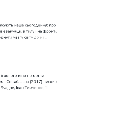
0-х.
ексують наше сьогодення: про
в евакуації, в тилу і на фронті.
ернути увагу світу до нашого
 переконані, що сучасна драма
з загибель рідних щодня
ігрового кіно не могли
ма Сеітаблаєва (2017) високо
 Буадзе, Іван Тимченко, Тимур
их подій, виправдали
 й не могло бути, адже у зйомках