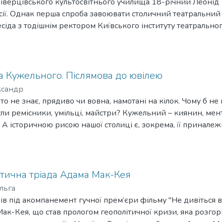
Ківерцівського культосвітнього училища 18-річний Леонід
ії. Однак перша спроба завоювати столичний театральний 
сіда з тодішнім ректором Київського інституту театральног
аченком не стала аргументом для зарахування, скоріше на
 року він таки вступає на режисерський курс. І не до когос
учня і послідовника Леся Курбаса, багаторічного (з 1933 
Шевченка, а з 1952 року – актора і режисера Київського теат
а Кужельного. Післямова до ювілею
 в кіно.
ксандр
о не знає, прядиво чи вовна, намотані на кілок. Чому б не
ули ремісники, умільці, майстри? Кужельний – киянин, мент
А історичною рисою нашої столиці є, зокрема, її приналеж
ава, що формувало суверенну систему життя виробничих це
майстрових об’єднань є, до слова, й сучасні акторські гільд
ьноти. Здавна діяв у Києві й музичний цех, що заснував дл
ьке право захищало цеховиків від тиску держави й свавол
ітична тріада Адама Мак-Кея
, європеїзувало міський устрій, формувало фахову гідність 
льга
До чого веду? А Олексій Кужельний, 35 років тому запаливш
трів під акомпанемент гучної прем’єри фільму "Не дивіться
у поклав принцип ангажементу – найму артистів для участі 
к-Кея, що став прологом геополітичної кризи, яка розгорі