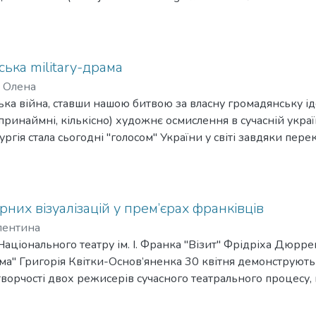
ратегія AV21, Анатомія європейського суспільства. Історія
tegií AV21, Anatomie evropské společnosti historie – tradice – ku
Інституту мистецтвознавства Академією Наук Чеської Респу
ьних засадах надав права показу наявних у них українських 
ська military-драма
чив зал і необхідні умови.
 Олена
ька війна, ставши нашою битвою за власну громадянську ід
ринаймні, кількісно) художнє осмислення в сучасній україн
ргія стала сьогодні "голосом" України у світі завдяки пер
о допомагає організовувати гуманітарну і військову підтр
них візуалізацій у прем’єрах франківців
лентина
Національного театру ім. І. Франка "Візит" Фрідріха Дюрре
ма" Григорія Квітки-Основ’яненка 30 квітня демонструють н
 творчості двох режисерів сучасного театрального процесу,
и ХІХ ст. та західноєвропейської класики ХХ ст. Реалізація 
 до обраного матеріалу дозволяють аналізувати їх як натяк