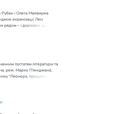
и Рубан і Олега Маламужа
деєю екранізації Лесі
м рядом – і дорікали, що
ських анімаційних героїнь.
значним постатям літератури та
ьна, реж. Марко П’яніджані),
річку "Леонора, прощавай"
воєрідне роуд-муві
 якими італійське кіно віддає
огодні викликають незмінний
и