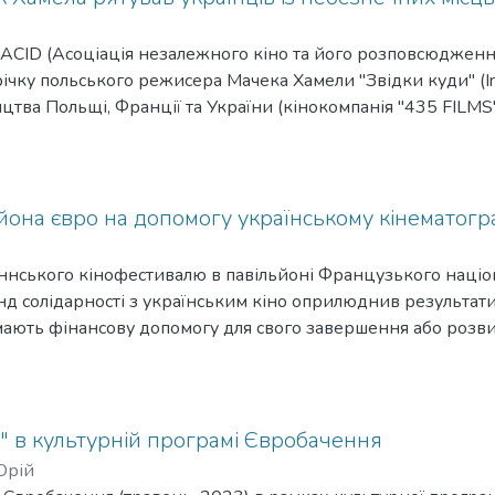
 ACID (Асоціація незалежного кіно та його розповсюджен
ічку польського режисера Мачека Хамели "Звідки куди" (In
цтва Польщі, Франції та України (кінокомпанія "435 FILMS
22.
ьйона євро на допомогу українському кінематог
ннського кінофестивалю в павільйоні Французького націо
 солідарності з українським кіно оприлюднив результати
имають фінансову допомогу для свого завершення або розви
ії "Slot Machine" Маріанни Слот вирішила профінансувати 
тиме 523 000 євро.
" в культурній програмі Євробачення
Юрій