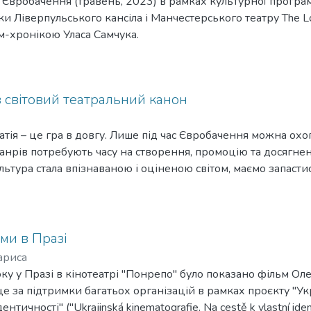
с Євробачення (травень, 2023) в рамках культурної програм
ки Ліверпульського кансіла і Манчестерського театру The L
м-хронікою Уласа Самчука.
в світовий театральний канон
тія – це гра в довгу. Лише під час Євробачення можна охо
жанрів потребують часу на створення, промоцію та досягнен
льтура стала впізнаваною і оціненою світом, маємо запасти
ьми в Празі
ариса
ку у Празі в кінотеатрі "Понрепо" було показано фільм О
це за підтримки багатьох організацій в рамках проєкту "Ук
ентичності" ("Ukrajinská kinematografie. Na cestě k vlastní ide