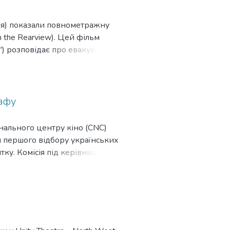
ня) показали повнометражну
 the Rearview). Цей фільм
") розповідає про евакуацію
рафу
нального центру кіно (CNC)
 першого відбору українських
тку. Комісія під керівництвом
11 проєктів. Загальна сума