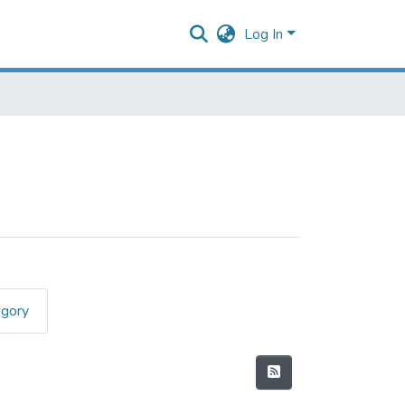
Log In
egory