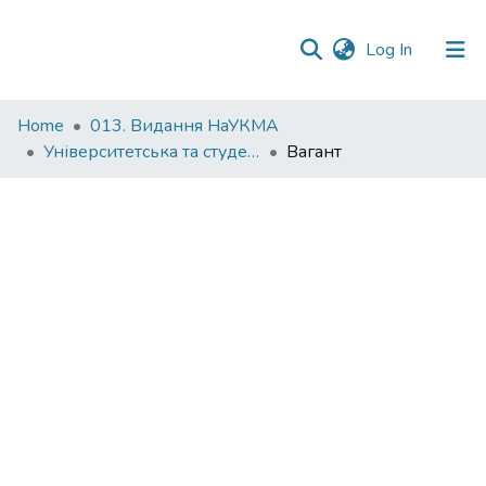
(current)
Log In
Communities
Home
013. Видання НаУКМА
&
Університетська та студентська періодика
Вагант
Collections
All of DSpace
Statistics