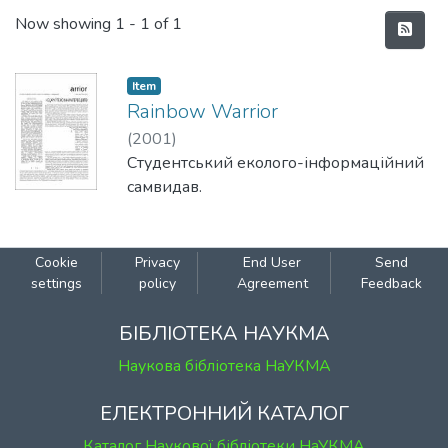
Recent Submissions
Now showing
1 - 1 of 1
Item
Rainbow Warrior
(
2001
)
Студентський еколого-інформаційний
самвидав.
Cookie
Privacy
End User
Send
settings
policy
Agreement
Feedback
БІБЛІОТЕКА НАУКМА
Наукова бібліотека НаУКМА
ЕЛЕКТРОННИЙ КАТАЛОГ
Каталог Наукової бібліотеки НаУКМА