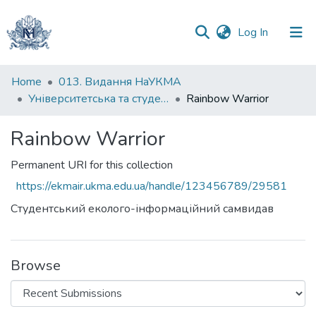
(current)
Log In
Communities
Home
013. Видання НаУКМА
&
Університетська та студентська періодика
Rainbow Warrior
Collections
Rainbow Warrior
All of DSpace
Permanent URI for this collection
Statistics
https://ekmair.ukma.edu.ua/handle/123456789/29581
Студентський еколого-інформаційний самвидав
Browse