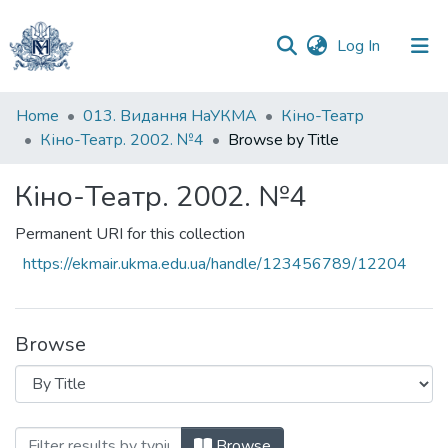
(current)
Log In
Communities
Home
013. Видання НаУКМА
Кіно-Театр
&
Кіно-Театр. 2002. №4
Browse by Title
Collections
Кіно-Театр. 2002. №4
All of DSpace
Permanent URI for this collection
https://ekmair.ukma.edu.ua/handle/123456789/12204
Browse
Browsing Кіно-Театр. 2002. №4 by Title
Browse