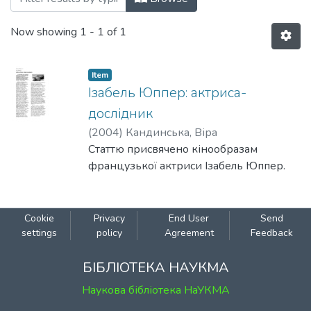
Now showing
1 - 1 of 1
Item
Ізабель Юппер: актриса-
дослідник
(
2004
)
Кандинська, Віра
Статтю присвячено кінообразам
французької актриси Ізабель Юппер.
Cookie
Privacy
End User
Send
settings
policy
Agreement
Feedback
БІБЛІОТЕКА НАУКМА
Наукова бібліотека НаУКМА