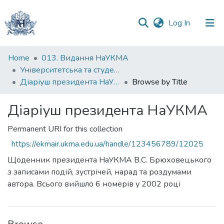
(current)
Log In
Communities
Home
013. Видання НаУКМА
&
Університетська та студентська періодика
Collections
Діаріуш президента НаУКМА
Browse by Title
All of DSpace
Діаріуш президента НаУКМА
Permanent URI for this collection
https://ekmair.ukma.edu.ua/handle/123456789/12025
Щоденник президента НаУКМА В.С. Брюховецького
з записами подій, зустрічей, нарад та роздумами
автора. Всього вийшло 6 номерів у 2002 році