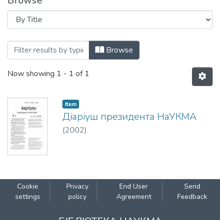
Browse
Browsing Діаріуш президента НаУКМА 
Browse
Now showing
1 - 1 of 1
Item
Діаріуш президента НаУКМА
(
2002
)
Cookie
Privacy
End User
Send
settings
policy
Agreement
Feedback