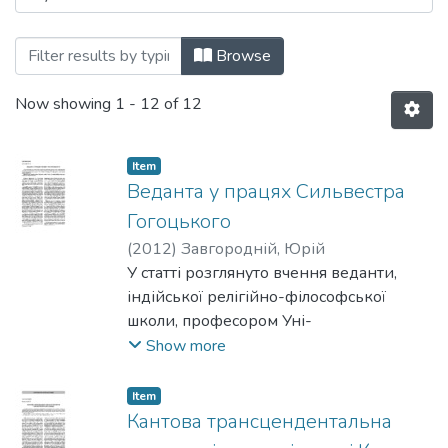
Browsing 128: Філософія та релігієзнавс
Browse
Now showing
1 - 12 of 12
Item
Веданта у працях Сильвестра
Гогоцького
(
2012
)
Завгородній, Юрій
У статті розглянуто вчення веданти,
індійської релігійно-філософської
школи, професором Уні-
верситету Св. Володимира С.
Show more
Гогоцьким. Автор доходить висновку,
що погляди С. Гогоцького на
Item
веданту формувалися під впливом Ґ. В.
Кантова трансцендентальна
Ф. Геґеля, Т. Кольбрука, О. Новицького і