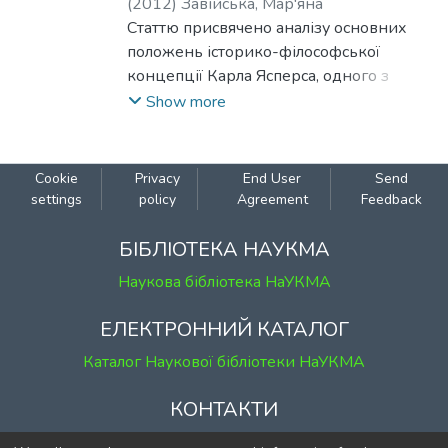
(
2012
)
Завійська, Мар'яна
Статтю присвячено аналізу основних
положень історико-філософської
концепції Карла Ясперса, одного з
найвидатніших мислителів ХХ ст.
Show more
Cookie
Privacy
End User
Send
settings
policy
Agreement
Feedback
БІБЛІОТЕКА НАУКМА
Наукова бібліотека НаУКМА
ЕЛЕКТРОННИЙ КАТАЛОГ
Каталог Наукової бібліотеки НаУКМА
КОНТАКТИ
м. Київ, вул. Григорія Сковороди, 2