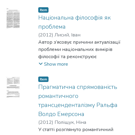
мистецтва нарад і принципів
класифікації проблем сформульовано
Item
правила прийняття ефективних
Національна філософія як
дорадчих рішень і загальні правила
проблема
процедури.
(
2012
)
Лисий, Іван
Автор з’ясовує причини актуалізації
проблеми національних вимірів
філософії та реконструює
альтернативні розв’язання цієї
Show more
проблеми.
Item
Прагматична спрямованість
романтичного
трансценденталізму Ральфа
Волдо Емерсона
(
2012
)
Поліщук, Ніна
У статті розглянуто романтичний