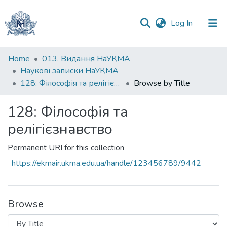
(current)
Log In
Communities
Home
013. Видання НаУКМА
&
Наукові записки НаУКМА
Collections
128: Філософія та релігієзнавство
Browse by Title
All of DSpace
128: Філософія та
релігієзнавство
Permanent URI for this collection
https://ekmair.ukma.edu.ua/handle/123456789/9442
Browse