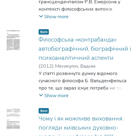
трансценденталізм Р.В. Емерсона у
контексті філософських витоків
прагматизму та досліджено експлікації
Show more
поглядів Р. В. Емерсона у класичному й
сучасному прагматизмі.
Item
Філософська «контрабанда»:
автобіографічний, біографічний і
психоаналітичний аспекти
(
2012
)
Менжулін, Вадим
У статті розвинуто думку відомого
сучасного філософа Б. Вальденфельса
про те, що зараз існує потреба не так у
героях розуму, як у його
Show more
«контрабандистах».
Item
Чому і як можливе виховання:
погляди київських духовно-