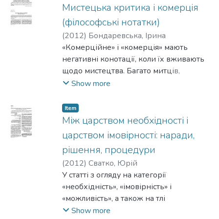
філософського світогляду.
Мистецька критика і комерція
(філософські нотатки)
(
2012
)
Бондаревська, Ірина
«Комерційне» і «комерція» мають
негативні конотації, коли їх вживають
щодо мистецтва. Багато митців,
критиків і знавців схильні розглядати
Show more
критицизм і комерцію як
антагоністичні соціальні сфери.
Item
Між царством необхідності і
царством імовірності: наради,
рішення, процедури
(
2012
)
Сватко, Юрій
У статті з огляду на категорії
«необхідність», «імовірність» і
«можливість», а також на тлі
традиційного для класичної риторики
Show more