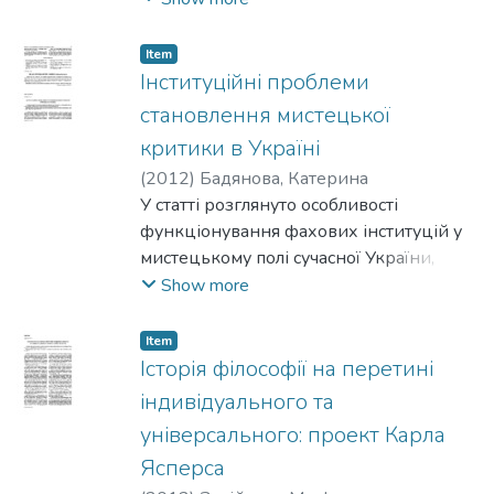
Російської православної церкви
початку
Item
ХХ ст.
Інституційні проблеми
становлення мистецької
критики в Україні
(
2012
)
Бадянова, Катерина
У статті розглянуто особливості
функціонування фахових інституцій у
мистецькому полі сучасної України,
зокрема стан і статус інституту
Show more
мистецької критики.
Item
Історія філософії на перетині
індивідуального та
універсального: проект Карла
Ясперса