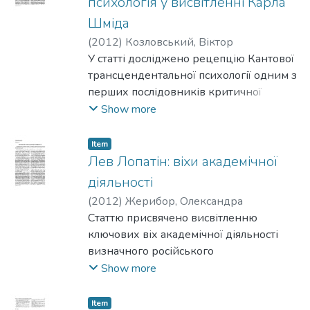
психологія у висвітленні Карла
були виразно
Шміда
європоцентричними.
(
2012
)
Козловський, Віктор
У статті досліджено рецепцію Кантової
трансцендентальної психології одним з
перших послідовників критичної
філософії Карлом Шмідом.
Show more
Item
Лев Лопатін: віхи академічної
діяльності
(
2012
)
Жерибор, Олександра
Статтю присвячено висвітленню
ключових віх академічної діяльності
визначного російського
мислителя кінця ХІХ – початку ХХ ст.
Show more
Льва Лопатіна. Особливу увагу
приділено становленню його
Item