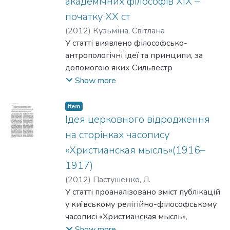
академічних філософів ХІХ –
початку ХХ ст
(
2012
)
Кузьміна, Світлана
У статті виявлено філософсько-
антропологічні ідеї та принципи, за
допомогою яких Сильвестр
Гогоцький, Памфіл Юркевич, Маркелін
Show more
Олесницький, Василь Зеньковський
обґрунтовують можливість виховання.
Item
Ідея церковного відродження
на сторінках часопису
«Христианская мысль»(1916–
1917)
(
2012
)
Пастушенко, Л.
У статті проаналізовано зміст публікацій
у київському релігійно-філософському
часописі «Христианская мысль»,
присвячених питанням реформування
Show more