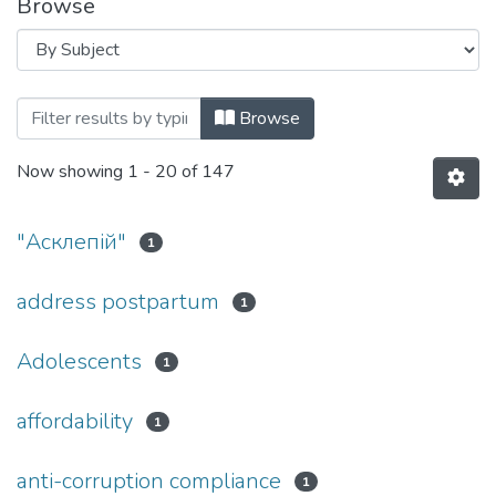
Browse
Browsing D3 Менеджмент by Subject
Browse
Now showing
1 - 20 of 147
"Асклепій"
1
address postpartum
1
Adolescents
1
affordability
1
anti-corruption compliance
1