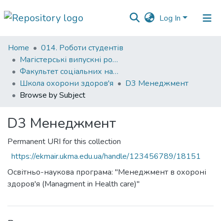
Log In
Communities
Home
014. Роботи студентів
&
Магістерські випускні роботи
Collections
Факультет соціальних наук і соціальних технологій
Школа охорони здоров'я
D3 Менеджмент
All of DSpace
Browse by Subject
D3 Менеджмент
Permanent URI for this collection
https://ekmair.ukma.edu.ua/handle/123456789/18151
Освітньо-наукова програма: "Менеджмент в охороні
здоров'я (Managment in Health care)"