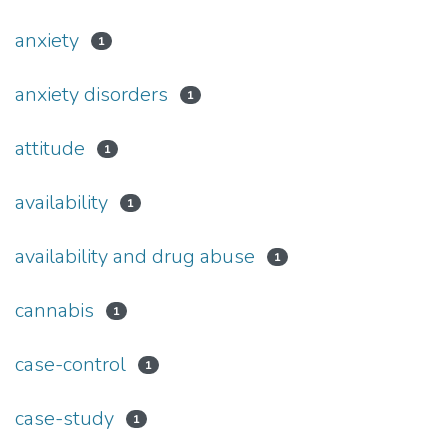
anxiety
1
anxiety disorders
1
attitude
1
availability
1
availability and drug abuse
1
cannabis
1
case-control
1
case-study
1