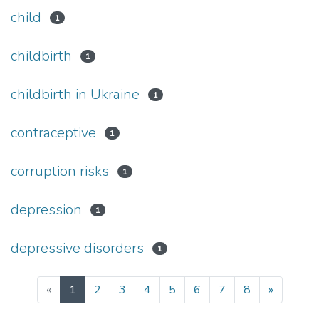
child
1
childbirth
1
childbirth in Ukraine
1
contraceptive
1
corruption risks
1
depression
1
depressive disorders
1
(current)
«
1
2
3
4
5
6
7
8
»