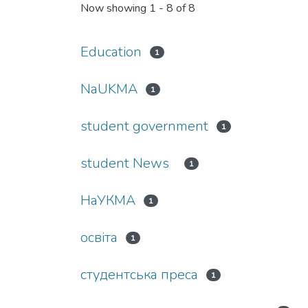
Now showing
1 - 8 of 8
Education
1
NaUKMA
1
student government
1
student News
1
НаУКМА
1
освіта
1
студентська преса
1