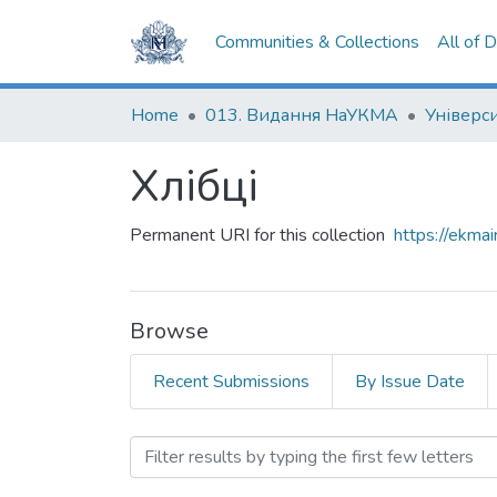
Communities & Collections
All of 
Home
013. Видання НаУКМА
Хлібці
Permanent URI for this collection
https://ekm
Browse
Recent Submissions
By Issue Date
Browsing Хлібці by Subjec