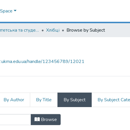
DSpace
Університетська та студентська періодика
Хлібці
Browse by Subject
air.ukma.edu.ua/handle/123456789/12021
By Author
By Title
By Subject
By Subject Cat
t
Browse