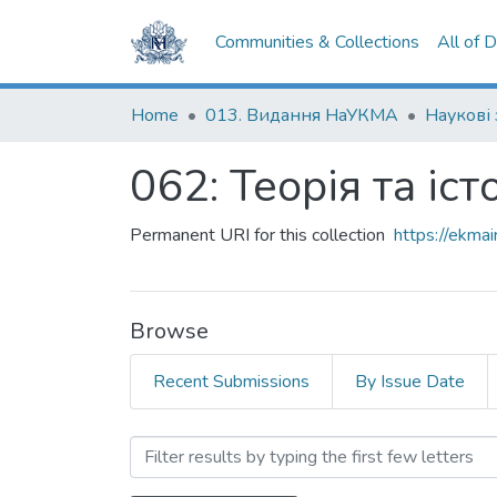
Communities & Collections
All of 
Home
013. Видання НаУКМА
Наукові
062: Теорія та іс
Permanent URI for this collection
https://ekm
Browse
Recent Submissions
By Issue Date
Browsing 062: Теорія та і