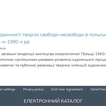
відмінності творчої свободи-несвободи в польсь
-х–1980-х рр.
’яна
то загальні тенденції мистецтва комуністичної Польщі 1960-
політично-суспільними умовами розвитку художнього проц
иватної та публічної реалізації творчих інтенцій художникі
риментів.
e settings
Privacy policy
End User Agreement
Send Fee
ЕЛЕКТРОННИЙ КАТАЛОГ