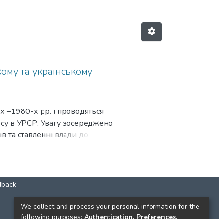
кому та українському
х –1980-х рр. і проводяться
есу в УРСР. Увагу зосереджено
в та ставленні влади до
dback
We collect and process your personal information for the
КОНТАКТИ
following purposes:
Authentication, Preferences,