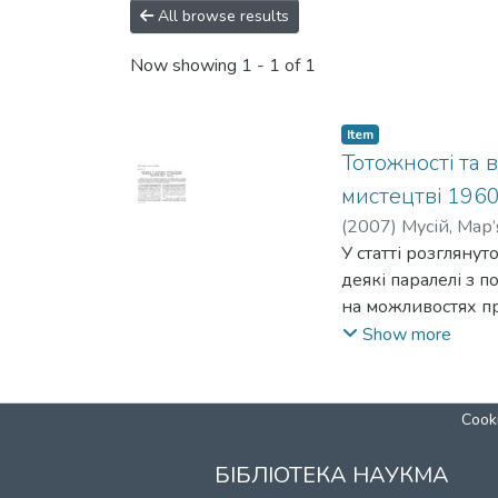
All browse results
Now showing
1 - 1 of 1
Item
Тотожності та 
мистецтві 1960
(
2007
)
Мусій, Мар
У статті розгляну
деякі паралелі з 
на можливостях пр
мистецьких експе
Show more
Cooki
БІБЛІОТЕКА НАУКМА