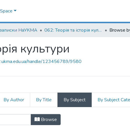
DSpace
 записки НаУКМА
062: Теорія та історія культури
Browse by
торія культури
air.ukma.edu.ua/handle/123456789/9580
By Author
By Title
By Subject
By Subject Cat
сторія культури by Subject "1960-х
Browse