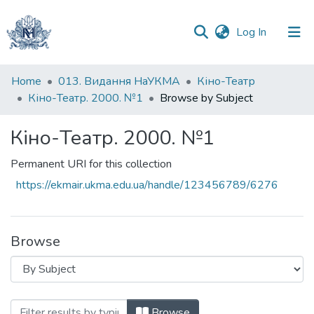
(current)
Log In
Communities
Home
013. Видання НаУКМА
Кіно-Театр
&
Кіно-Театр. 2000. №1
Browse by Subject
Collections
Кіно-Театр. 2000. №1
All of DSpace
Permanent URI for this collection
https://ekmair.ukma.edu.ua/handle/123456789/6276
Browse
Browsing Кіно-Театр. 2000. №1 by Subj
Browse