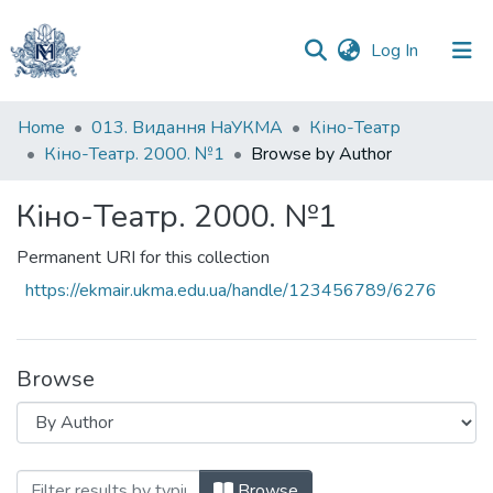
(current)
Log In
Communities
Home
013. Видання НаУКМА
Кіно-Театр
&
Кіно-Театр. 2000. №1
Browse by Author
Collections
Кіно-Театр. 2000. №1
All of DSpace
Permanent URI for this collection
https://ekmair.ukma.edu.ua/handle/123456789/6276
Browse
Browsing Кіно-Театр. 2000. №1 by Aut
Browse