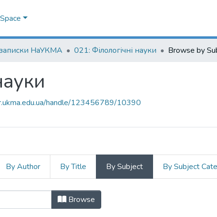
DSpace
 записки НаУКМА
021: Філологічні науки
Browse by Su
науки
air.ukma.edu.ua/handle/123456789/10390
By Author
By Title
By Subject
By Subject Cat
 науки by Subject "Ukraine"
Browse