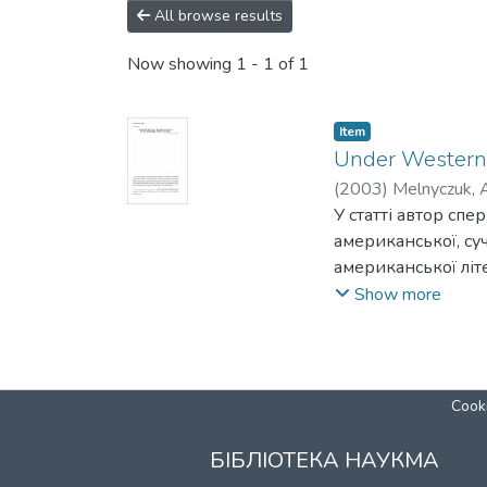
All browse results
Now showing
1 - 1 of 1
Item
Under Western E
(
2003
)
Melnyczuk, 
У статті автор спе
американської, суч
американської літ
до Америки» («My De
Show more
також аналізує три
Hunters») К. Мессюд
протягом останніх
української літера
Cooki
письменстві.
БІБЛІОТЕКА НАУКМА