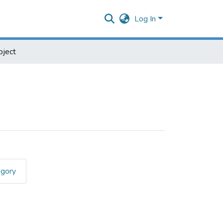
Log In
bject
egory