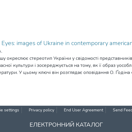
yes: images of Ukraine in contemporary american 
A.
ршу окреслює стереотип України у свідомості представників
асної культури і зосереджується на тому, як її образ уособ
ератури. У цьому ключі він розглядає оповідання О. Ґодіна
ad Brother Comes to America»), 1934 p., ma Б. Росенблатта «З
 найсучасніші романи «Корекції» («The Corrections») Дж. Ф
 та «Все висвітлено» («Everything is Illuminated») Дж. С. Фоє
 двох років. Автор зазначає, що через недостатню ознайомл
тури він не має можливості порівнювати втілення образу Ук
e settings
Privacy policy
End User Agreement
Send Fee
ЕЛЕКТРОННИЙ КАТАЛОГ