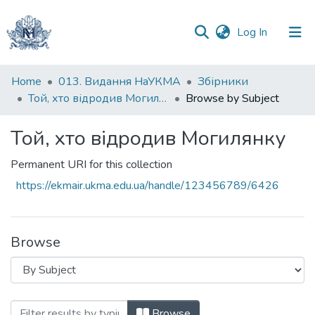
(current)
Log In
Communities
Home
013. Видання НаУКМА
Збірники
&
Той, хто відродив Могилянку
Browse by Subject
Collections
Той, хто відродив Могилянку
All of DSpace
Permanent URI for this collection
https://ekmair.ukma.edu.ua/handle/123456789/6426
Browse
Browsing Той, хто відродив Могилянку 
Browse