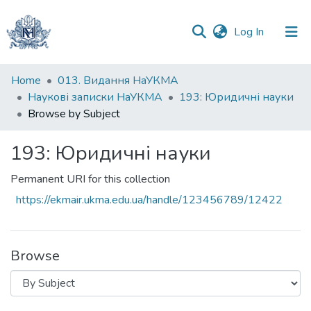
(current)
Log In
Communities
Home
013. Видання НаУКМА
&
Наукові записки НаУКМА
193: Юридичні науки
Collections
Browse by Subject
All of DSpace
193: Юридичні науки
Permanent URI for this collection
https://ekmair.ukma.edu.ua/handle/123456789/12422
Browse