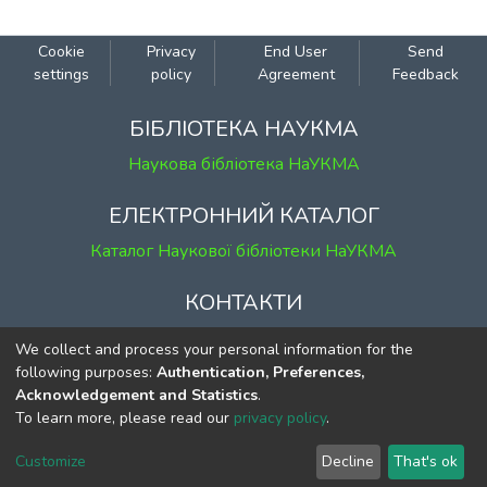
можливі способи запобігання цим
проблемам, а також запропоновано
Cookie
Privacy
End User
Send
інструменти їх вирішення.
settings
policy
Agreement
Feedback
Автор статті звертає увагу на
необхідність системного аналізу
БІБЛІОТЕКА НАУКМА
перехідних відносин при розробленні
Наукова бібліотека НаУКМА
змін до Основного Закону України (як і
законодавства в цілому) та їх
ЕЛЕКТРОННИЙ КАТАЛОГ
урегулювання за допомогою
Каталог Наукової бібліотеки НаУКМА
спеціальних темпоральних норм.
Виокремлено два основні завдання,
КОНТАКТИ
вирішенню яких
мали б сприяти перехідні положення:
м. Київ, вул. Григорія Сковороди, 2
We collect and process your personal information for the
належне запровадження нової моделі
к. 1, к. 120
following purposes:
Authentication, Preferences,
правового регулювання та поступовий
Acknowledgement and Statistics
.
тел.
(044) 463-69-31
перехід до такої моделі суб’єктів, які
To learn more, please read our
privacy policy
.
ekmair@ukma.edu.ua
вже перебувають у відповідних
правовідносинах.
Customize
Decline
That's ok