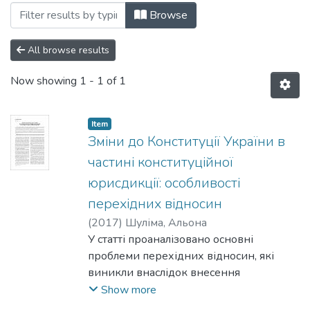
Browsing 193: Юридичні науки by Subject
Browse
All browse results
Now showing
1 - 1 of 1
Item
Зміни до Конституції України в
частині конституційної
юрисдикції: особливості
перехідних відносин
(
2017
)
Шуліма, Альона
У статті проаналізовано основні
проблеми перехідних відносин, які
виникли внаслідок внесення
змін до Конституції України в частині
Show more
конституційної юрисдикції, розглянуто