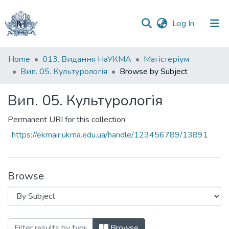
(current)
Log In
Communities
Home
013. Видання НаУКМА
Магістеріум
&
Вип. 05. Культурологія
Browse by Subject
Collections
Вип. 05. Культурологія
All of DSpace
Permanent URI for this collection
https://ekmair.ukma.edu.ua/handle/123456789/13891
Browse
Browsing Вип. 05. Культурологія by Sub
Browse