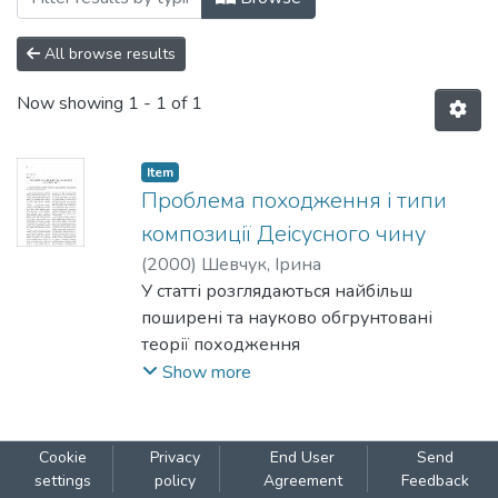
All browse results
Now showing
1 - 1 of 1
Item
Проблема походження і типи
композиції Деісусного чину
(
2000
)
Шевчук, Ірина
У статті розглядаються найбільш
поширені та науково обгрунтовані
теорії походження
іконографічної композиції так званого
Show more
Деісусного чину, а також пропонується
класифікація типів
даної композиції за різними
Cookie
Privacy
End User
Send
критеріями.
settings
policy
Agreement
Feedback