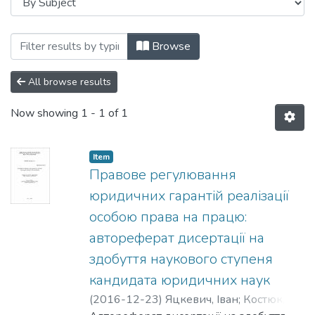
Browsing 12.00.05 - трудове право; пр
Browse
All browse results
Now showing
1 - 1 of 1
Item
Правове регулювання
юридичних гарантій реалізації
особою права на працю:
автореферат дисертації на
здобуття наукового ступеня
кандидата юридичних наук
(
2016-12-23
)
Яцкевич, Іван
;
Костюк,