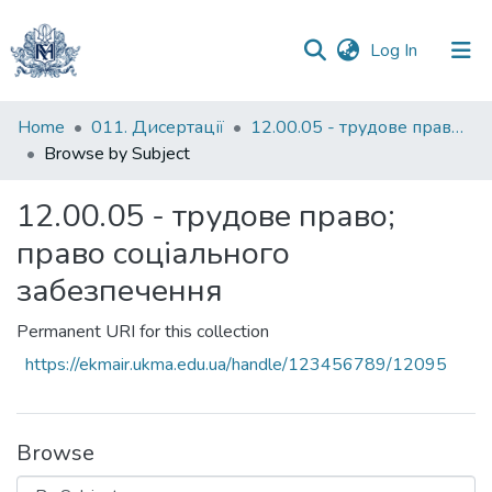
(current)
Log In
Communities
Home
011. Дисертації
12.00.05 - трудове право; право соціального забезпечення
&
Browse by Subject
Collections
12.00.05 - трудове право;
All of DSpace
право соціального
забезпечення
Permanent URI for this collection
https://ekmair.ukma.edu.ua/handle/123456789/12095
Browse