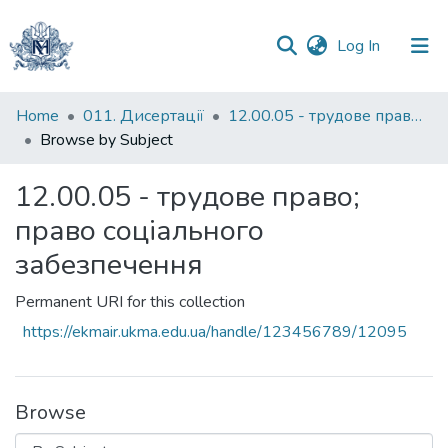
(current)
Log In
Communities
Home
011. Дисертації
12.00.05 - трудове право; право соціального забезпечення
&
Browse by Subject
Collections
12.00.05 - трудове право;
All of DSpace
право соціального
забезпечення
Permanent URI for this collection
https://ekmair.ukma.edu.ua/handle/123456789/12095
Browse