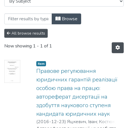
Browsing 12.00.05 - трудове право; пр
Browse
All browse results
Now showing
1 - 1 of 1
Item
Правове регулювання
юридичних гарантій реалізації
особою права на працю:
автореферат дисертації на
здобуття наукового ступеня
кандидата юридичних наук
(
2016-12-23
)
Яцкевич, Іван
;
Костюк,