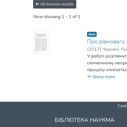
All browse results
Now showing
1 - 1 of 1
Item
Про рівновагу 
(
2017
)
Чорней, Ру
У роботi розгляну
скiнченному неорi
процесу описуєтьс
що приймаються в 
Show more
для стохастичних 
Cooki
БІБЛІОТЕКА НАУКМА