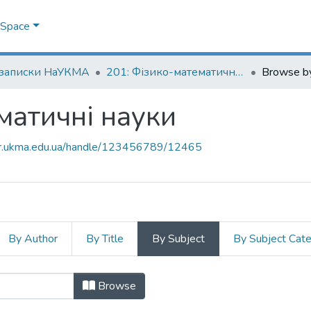
DSpace
 записки НаУКМА
201: Фізико-математичні науки
Browse by
матичні науки
air.ukma.edu.ua/handle/123456789/12465
By Author
By Title
By Subject
By Subject Cat
матичні науки by Subject "local in
Browse