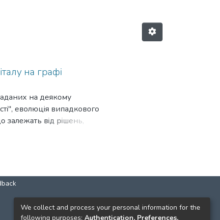
талу на графі
 заданих на деякому
стi", еволюцiя випадкового
о залежать вiд рiшень,
ження рiвноваги за Нешем
dback
КОНТАКТИ
We collect and process your personal information for the
following purposes:
Authentication, Preferences,