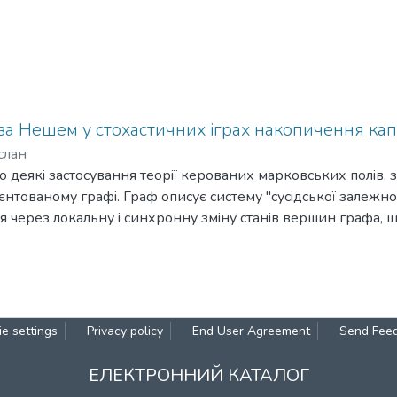
за Нешем у стохастичних іграх накопичення капі
слан
то деякi застосування теорiї керованих марковських полiв,
єнтованому графi. Граф описує систему "сусiдської залежно
я через локальну i синхронну змiну станiв вершин графа, щ
них. Основну увагу придiлено розв’язанню задачi знаход
iгор накопичення капiталу з багатьма гравцями.
e settings
Privacy policy
End User Agreement
Send Fee
ЕЛЕКТРОННИЙ КАТАЛОГ