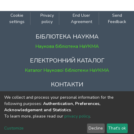
залежностi", еволюцiя випадкового
процесу описується через локальну i
Cookie
Privacy
End User
Send
синхронну змiну станiв вершин графа,
settings
policy
Agreement
Feedback
що залежать вiд рiшень,
що приймаються в них. Основну увагу
БІБЛІОТЕКА НАУКМА
придiлено розв’язанню задачi
Наукова бібліотека НаУКМА
знаходження рiвноваги за Нешем
для стохастичних iгор накопичення
ЕЛЕКТРОННИЙ КАТАЛОГ
капiталу з багатьма гравцями.
Каталог Наукової бібліотеки НаУКМА
КОНТАКТИ
м. Київ, вул. Григорія Сковороди, 2
We collect and process your personal information for the
к. 1, к. 120
following purposes:
Authentication, Preferences,
Acknowledgement and Statistics
.
тел.
(044) 463-69-31
To learn more, please read our
privacy policy
.
ekmair@ukma.edu.ua
Customize
Decline
That's ok