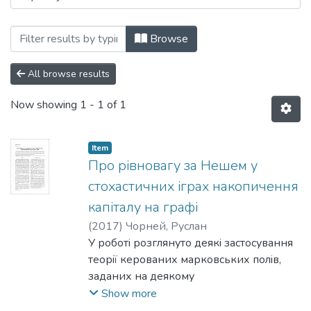
Browsing 201: Фізико-математичні наук
Browse
All browse results
Now showing
1 - 1 of 1
Item
Про рівновагу за Нешем у
стохастичних іграх накопичення
капіталу на графі
(
2017
)
Чорней, Руслан
У роботi розглянуто деякi застосування
теорiї керованих марковських полiв,
заданих на деякому
скiнченному неорiєнтованому графi.
Show more
Граф описує систему "сусiдської