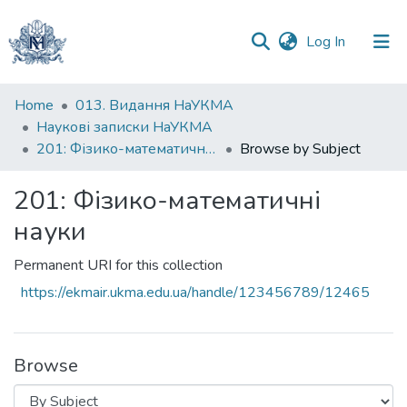
(current)
Log In
Communities
Home
013. Видання НаУКМА
&
Наукові записки НаУКМА
Collections
201: Фізико-математичні науки
Browse by Subject
All of DSpace
201: Фізико-математичні
науки
Permanent URI for this collection
https://ekmair.ukma.edu.ua/handle/123456789/12465
Browse