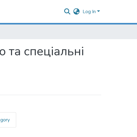
Log In
о та спеціальні
egory