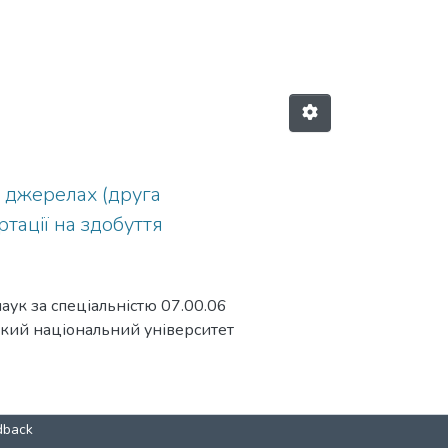
іальні історичні дисципліни by Su
х джерелах (друга
ртації на здобуття
аук за спеціальністю 07.00.06
ський національний університет
ськотатарських документів та
в для досліджень з історії
 Методологічні підходи до
dback