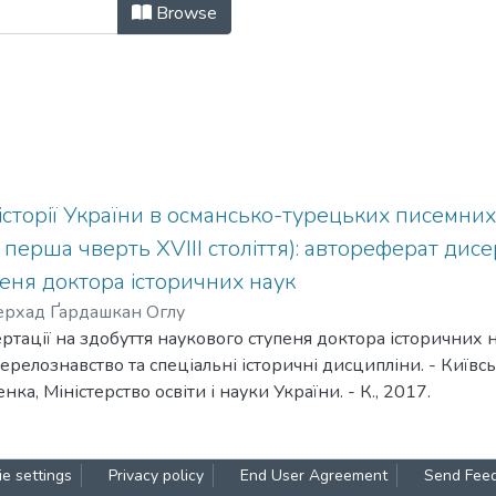
ріографія, джерелознавство та спец
Browse
історії України в османсько-турецьких писемни
 перша чверть XVIII століття): автореферат дисе
еня доктора історичних наук
ерхад Ґардашкан Оглу
тації на здобуття наукового ступеня доктора історичних н
джерелознавство та спеціальні історичні дисципліни. - Київ
нка, Міністерство освіти і науки України. - К., 2017.
снові османсько-турецьких писемних джерел, а також крим
комплексно аналізується значення їх інформаційних ресурсі
кої України другої половини ХVІ – першої чверті ХVІІІ ст.
e settings
Privacy policy
End User Agreement
Send Fee