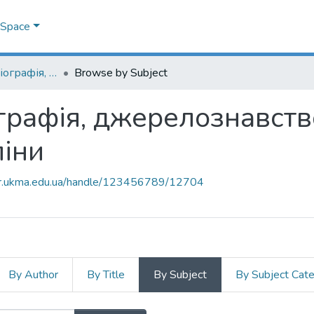
DSpace
07.00.06 - історіографія, джерелознавство та спеціальні історичні дисципліни
Browse by Subject
ографія, джерелознавств
ліни
air.ukma.edu.ua/handle/123456789/12704
By Author
By Title
By Subject
By Subject Cat