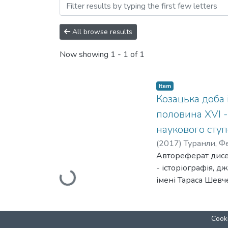
Browsing 07.00.06 - істо
All browse results
Now showing
1 - 1 of 1
Item
Козацька доба 
половина XVI -
наукового ступ
(
2017
)
Туранли, Ф
Автореферат дисер
- історіографія, 
Loading...
імені Тараса Шевче
У дисертації на о
літописів вперше 
козацько-гетьмансь
Cooki