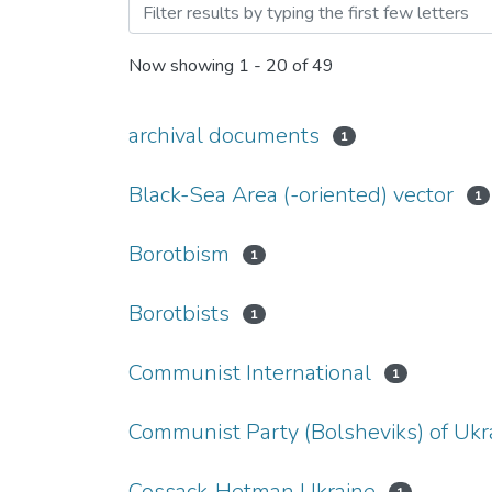
Browsing 07.00.06 - істо
Now showing
1 - 20 of 49
archival documents
1
Black-Sea Area (-oriented) vector
1
Borotbism
1
Borotbists
1
Communist International
1
Communist Party (Bolsheviks) of Ukr
Cossack-Hetman Ukraine