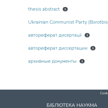
thesis abstract
1
Ukrainian Communist Party (Borotbis
автореферат дисертації
2
автореферат диссертации
1
архивные документы
1
Cooki
БІБЛІОТЕКА НАУКМА