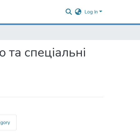
Log In
о та спеціальні
egory