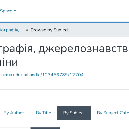
DSpace
07.00.06 - історіографія, джерелознавство та спеціальні історичні дисципліни
Browse by Subject
ографія, джерелознавств
ліни
air.ukma.edu.ua/handle/123456789/12704
By Author
By Title
By Subject
By Subject Cat