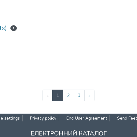
ts)
1
(current)
«
1
2
3
»
e settings
Privacy policy
End User Agreement
Send Fee
ЕЛЕКТРОННИЙ КАТАЛОГ