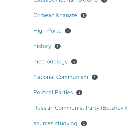
1
Crimean Khanate
1
High Porte
1
history
1
methodology
1
National Communism
1
Political Parties
1
Russian Communist Party (Bolshevik
sources studying
1