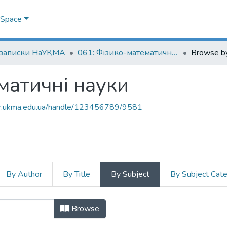
DSpace
 записки НаУКМА
061: Фізико-математичні науки
Browse by
матичні науки
air.ukma.edu.ua/handle/123456789/9581
By Author
By Title
By Subject
By Subject Cat
тематичні науки by Subject "анамі
Browse