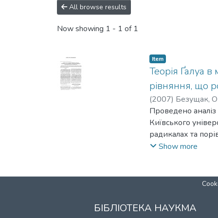
All browse results
Now showing
1 - 1 of 1
Item
Теорія Ґалуа в
рівняння, що р
(
2007
)
Безущак, О
Проведено аналіз 
Київського універ
радикалах та порі
теорії Ґалуа.
Show more
Cooki
БІБЛІОТЕКА НАУКМА