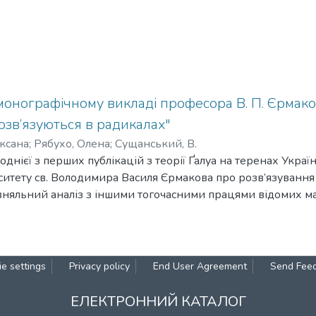
 монографічному викладі професора В. П. Єрмако
озв’язуються в радикалах"
ксана
;
Рябухо, Олена
;
Сущанський, В.
однієї з перших публікацій з теорії Ґалуа на теренах Укра
ситету св. Володимира Василя Єрмакова про розв’язування
вняльний аналіз з іншими тогочасними працями відомих м
e settings
Privacy policy
End User Agreement
Send Fee
ЕЛЕКТРОННИЙ КАТАЛОГ