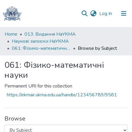
(current)
Log In
Communities
Home
013. Видання НаУКМА
&
Наукові записки НаУКМА
Collections
061: Фізико-математичні науки
Browse by Subject
All of DSpace
061: Фізико-математичні
науки
Permanent URI for this collection
https://ekmair.ukma.edu.ua/handle/123456789/9581
Browse