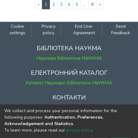
(current)
«
1
2
3
4
5
...
8
»
Cookie
Privacy
End User
Send
settings
policy
Agreement
Feedback
БІБЛІОТЕКА НАУКМА
Наукова бібліотека НаУКМА
ЕЛЕКТРОННИЙ КАТАЛОГ
Каталог Наукової бібліотеки НаУКМА
КОНТАКТИ
м. Київ, вул. Григорія Сковороди, 2
We collect and process your personal information for the
к. 1, к. 120
following purposes:
Authentication, Preferences,
Acknowledgement and Statistics
.
тел.
(044) 463-69-31
To learn more, please read our
privacy policy
.
ekmair@ukma.edu.ua