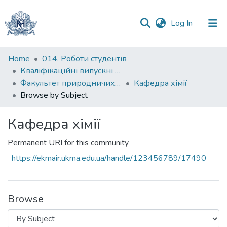
(current)
Log In
Communities
Home
014. Роботи студентів
&
Кваліфікаційні випускні роботи здобувачів вищої освіти бакалаврських програм
Collections
Факультет природничих наук
Кафедра хімії
Browse by Subject
All of DSpace
Кафедра хімії
Permanent URI for this community
https://ekmair.ukma.edu.ua/handle/123456789/17490
Browse