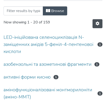
Browsing Кафедра хімії by Subject
Browse
Now showing
1 - 20 of 159
LED-ініційована селеноциклізація N-
заміщенних амідів 5-феніл-4-пентенової
1
кислоти
азобензольні та азометинові фрагменти
1
активні форми кисню
1
амінофункціоналізовані монтморилоніти
1
(аміно-ММТ)