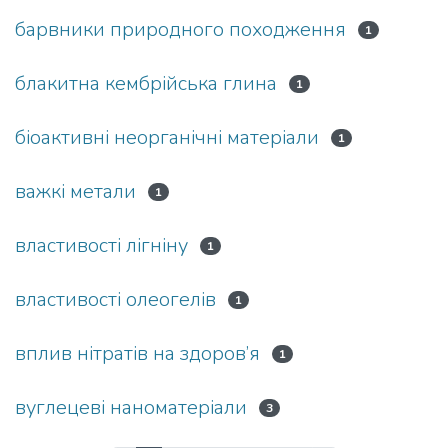
барвники природного походження
1
блакитна кембрійська глина
1
біоактивні неорганічні матеріали
1
важкі метали
1
властивості лігніну
1
властивості олеогелів
1
вплив нітратів на здоров’я
1
вуглецеві наноматеріали
3