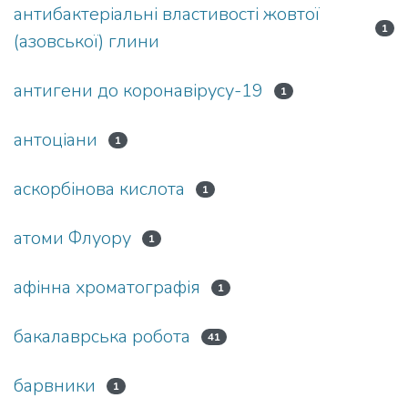
антибактеріальні властивості жовтої
1
(азовської) глини
антигени до коронавірусу-19
1
антоціани
1
аскорбінова кислота
1
атоми Флуору
1
афінна хроматографія
1
бакалаврська робота
41
барвники
1