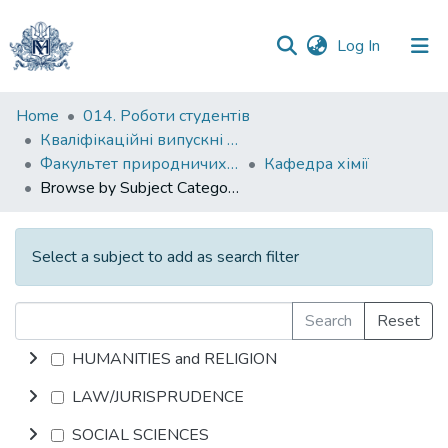
(current)
Log In
Communities
Home
014. Роботи студентів
&
Кваліфікаційні випускні роботи здобувачів вищої освіти бакалаврських програм
Collections
Факультет природничих наук
Кафедра хімії
Browse by Subject Category
All of DSpace
Select a subject to add as search filter
Search
Reset
HUMANITIES and RELIGION
LAW/JURISPRUDENCE
SOCIAL SCIENCES