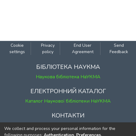
Cookie
Privacy
End User
Send
settings
policy
Agreement
Feedback
БІБЛІОТЕКА НАУКМА
Наукова бібліотека НаУКМА
ЕЛЕКТРОННИЙ КАТАЛОГ
Каталог Наукової бібліотеки НаУКМА
КОНТАКТИ
м. Київ, вул. Григорія Сковороди, 2
We collect and process your personal information for the
к. 1, к. 120
following purposes:
Authentication, Preferences,