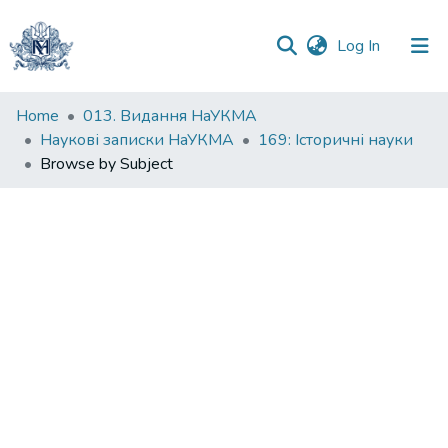
(current)
Log In
Communities
Home
013. Видання НаУКМА
&
Наукові записки НаУКМА
169: Історичні науки
Collections
Browse by Subject
All of DSpace