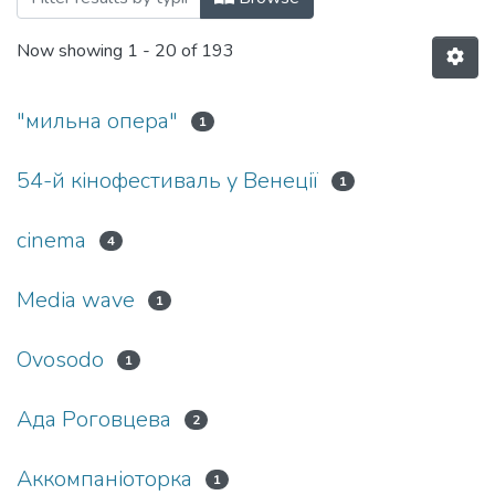
Now showing
1 - 20 of 193
"мильна опера"
1
54-й кінофестиваль у Венеції
1
cinema
4
Media wave
1
Ovosodo
1
Ада Роговцева
2
Аккомпаніоторка
1