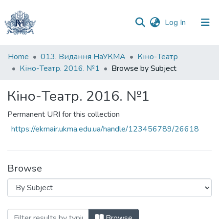
(current)
Log In
Communities
Home
013. Видання НаУКМА
Кіно-Театр
&
Кіно-Театр. 2016. №1
Browse by Subject
Collections
Кіно-Театр. 2016. №1
All of DSpace
Permanent URI for this collection
https://ekmair.ukma.edu.ua/handle/123456789/26618
Browse
Browsing Кіно-Театр. 2016. №1 by Subj
Browse