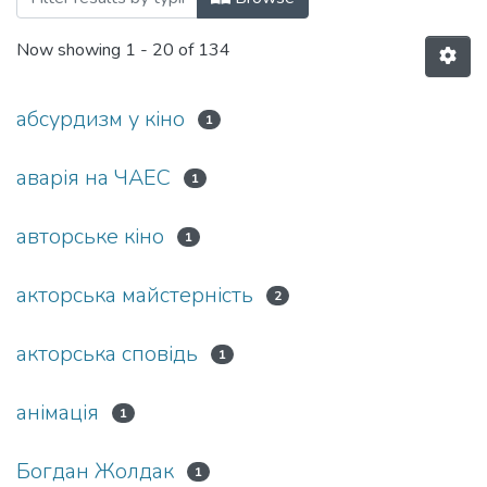
Now showing
1 - 20 of 134
абсурдизм у кіно
1
аварія на ЧАЕС
1
авторське кіно
1
акторська майстерність
2
акторська сповідь
1
анімація
1
Богдан Жолдак
1