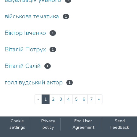
1
військова тематика
1
Віктор Івченко
1
Віталій Потрух
1
Віталій Салій
1
голлівудський актор
1
(current)
«
1
2
3
4
5
6
7
»
Cookie
Privacy
End User
Send
settings
policy
Agreement
Feedback