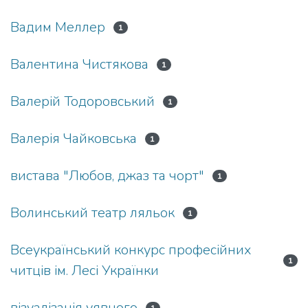
Вадим Меллер
1
Валентина Чистякова
1
Валерій Тодоровський
1
Валерія Чайковська
1
вистава "Любов, джаз та чорт"
1
Волинський театр ляльок
1
Всеукраїнський конкурс професійних
1
читців ім. Лесі Українки
візуалізація уявного