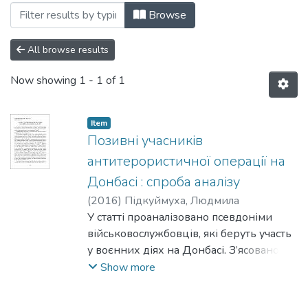
Browsing Випуск 2 by Subject "appellati
Browse
All browse results
Now showing
1 - 1 of 1
Item
Позивні учасників
антитерористичної операції на
Донбасі : спроба аналізу
(
2016
)
Підкуймуха, Людмила
У статті проаналізовано псевдоніми
військовослужбовців, які беруть участь
у воєнних діях на Донбасі. З’ясовано
шляхи виникнення та походження
Show more
позивних, їхню семантичну структуру,
окреслено фактори, що відігравали