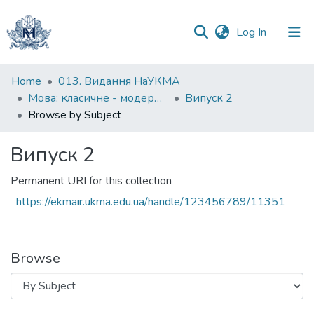
(current)
Log In
Communities
Home
013. Видання НаУКМА
&
Мова: класичне - модерне - постмодерне
Випуск 2
Collections
Browse by Subject
All of DSpace
Випуск 2
Permanent URI for this collection
https://ekmair.ukma.edu.ua/handle/123456789/11351
Browse