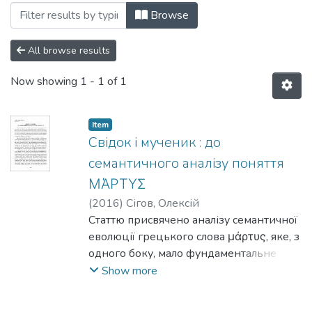
Browsing Випуск 2 by Subject "apostle"
Browse
All browse results
Now showing
1 - 1 of 1
Item
Свідок і мученик : до
семантичного аналізу поняття
ΜΆΡΤΥΣ
(
2016
)
Сігов, Олексій
Статтю присвячено аналізу семантичної
еволюції грецького слова μάρτυς, яке, з
одного боку, мало фундаментальне
значення для становлення античної
Show more
правової концепції свідчення, а з
іншого боку стало вираженням