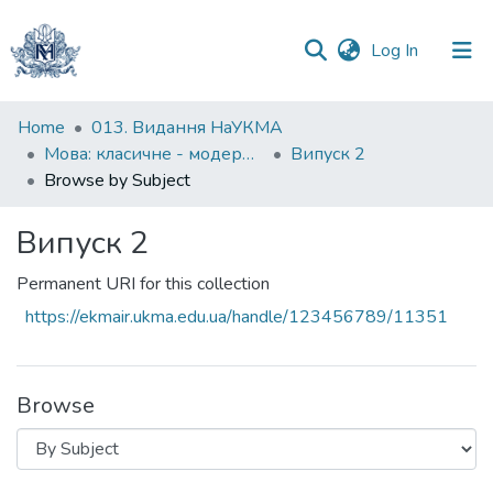
(current)
Log In
Communities
Home
013. Видання НаУКМА
&
Мова: класичне - модерне - постмодерне
Випуск 2
Collections
Browse by Subject
All of DSpace
Випуск 2
Permanent URI for this collection
https://ekmair.ukma.edu.ua/handle/123456789/11351
Browse