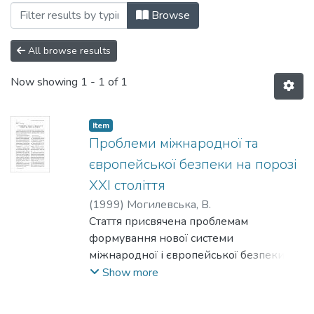
Browsing 012: Політологія by Subject 
Browse
All browse results
Now showing
1 - 1 of 1
Item
Проблеми міжнародної та
європейської безпеки на порозі
XXI століття
(
1999
)
Могилевська, В.
Стаття присвячена проблемам
формування нової системи
міжнародної і європейської безпеки.
Подається аналіз сучасної геополітичної
Show more
ситуації у світі та перспектив її розвитку,
її бачення представниками різних