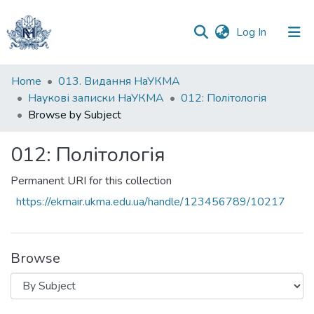
(current)
Log In
Communities
Home
013. Видання НаУКМА
&
Наукові записки НаУКМА
012: Політологія
Collections
Browse by Subject
All of DSpace
012: Політологія
Permanent URI for this collection
https://ekmair.ukma.edu.ua/handle/123456789/10217
Browse