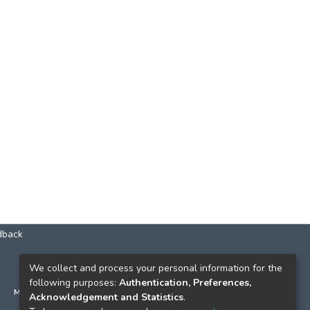
dback
КОНТАКТИ
We collect and process your personal information for the
following purposes:
Authentication, Preferences,
м. Київ, вул. Григорія Сковороди, 2
Acknowledgement and Statistics
.