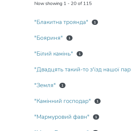
Now showing
1 - 20 of 115
"Блакитна троянда"
1
"Бояриня"
1
"Білий камінь"
1
"Двадцять такий-то з'їзд нашої парт
"Земля"
1
"Камінний господар"
1
"Мармуровий фавн"
1