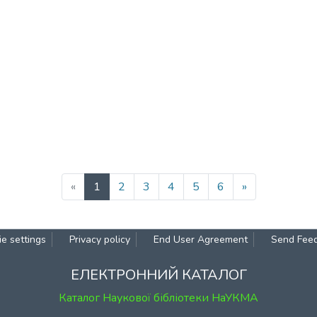
(current)
«
1
2
3
4
5
6
»
e settings
Privacy policy
End User Agreement
Send Fee
ЕЛЕКТРОННИЙ КАТАЛОГ
Каталог Наукової бібліотеки НаУКМА