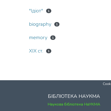
"Ідіот"
1
biography
1
memory
1
XIX ст.
1
Cooki
БІБЛІОТЕКА НАУКМА
Наукова бібліотека НаУКМА