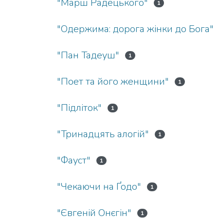
"Марш Радецького"
1
"Одержима: дорога жінки до Бога"
"Пан Тадеуш"
1
"Поет та його женщини"
1
"Підліток"
1
"Тринадцять алогій"
1
"Фауст"
1
"Чекаючи на Ґодо"
1
"Євгеній Онєгін"
1