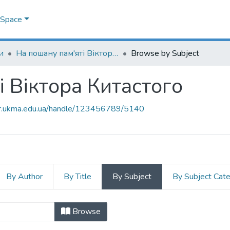
DSpace
и
На пошану пам'яті Віктора Китастого
Browse by Subject
і Віктора Китастого
air.ukma.edu.ua/handle/123456789/5140
By Author
By Title
By Subject
By Subject Cat
ті Віктора Китастого by Subject
Browse