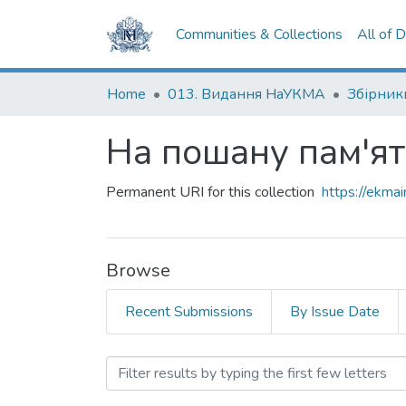
Communities & Collections
All of 
Home
013. Видання НаУКМА
Збірник
На пошану пам'ят
Permanent URI for this collection
https://ekm
Browse
Recent Submissions
By Issue Date
Browsing На пошану пам'я