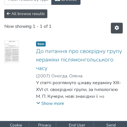
All browse results
Now showing
1 - 1 of 1
Item
До питання про своєрідну групу
кераміки післямонгольського
часу
(
2007
)
Оногда, Олена
У статті розглянуто цікаву кераміку XIII-
XVI cт. своєрідної групи, за типологією
M. П. Кучери, нові знахідки її на
території Києва, а також приклади
Show more
аналогій з інших регіонів.
Існування даного типу кераміки є
важливим фактом історії матеріальної
Cookie
Privacy
End User
Send