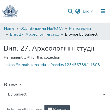
(current)
Log In
Communities
Home
013. Видання НаУКМА
Магістеріум
&
Вип. 27. Археологічні студії
Browse by Subject
Collections
Вип. 27. Археологічні студії
All of DSpace
Permanent URI for this collection
https://ekmair.ukma.edu.ua/handle/123456789/14308
Browse
Browsing Вип. 27. Археологічні студії b
Browse