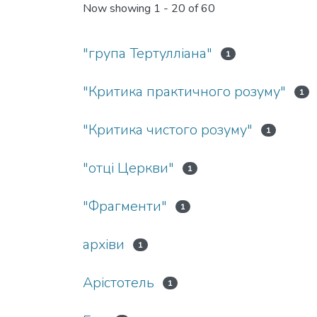
Now showing
1 - 20 of 60
"група Тертулліана"
1
"Критика практичного розуму"
1
"Критика чистого розуму"
1
"отці Церкви"
1
"Фрагменти"
1
архіви
1
Арістотель
1