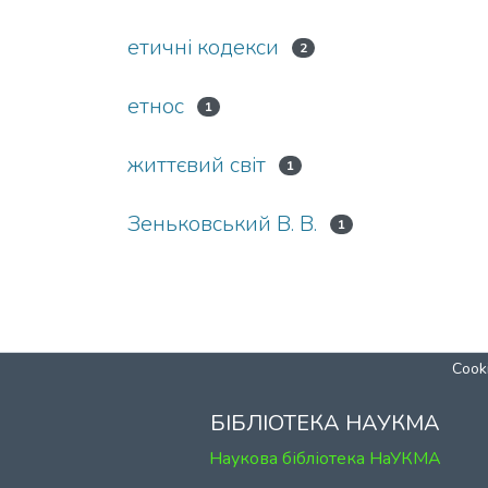
етичні кодекси
2
етнос
1
життєвий світ
1
Зеньковський В. В.
1
Cooki
БІБЛІОТЕКА НАУКМА
Наукова бібліотека НаУКМА