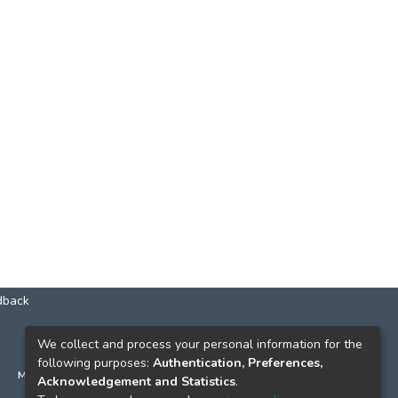
dback
КОНТАКТИ
We collect and process your personal information for the
following purposes:
Authentication, Preferences,
м. Київ, вул. Григорія Сковороди, 2
Acknowledgement and Statistics
.