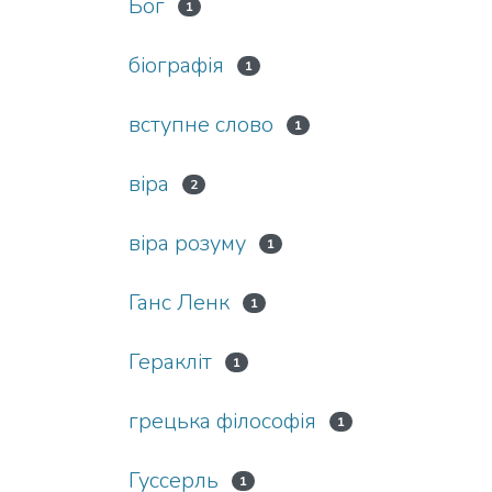
Бог
1
біографія
1
вступне слово
1
віра
2
віра розуму
1
Ганс Ленк
1
Геракліт
1
грецька філософія
1
Гуссерль
1