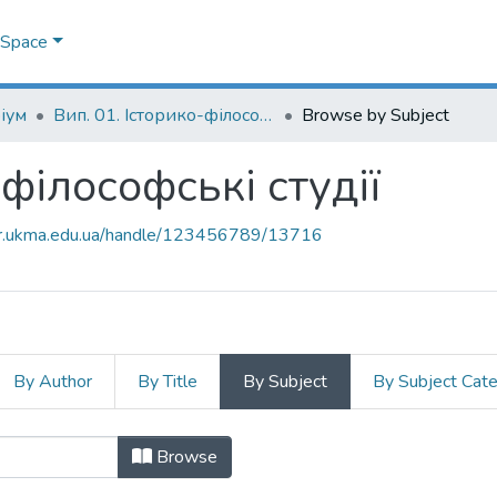
DSpace
іум
Вип. 01. Історико-філософські студії
Browse by Subject
-філософські студії
air.ukma.edu.ua/handle/123456789/13716
By Author
By Title
By Subject
By Subject Cat
о-філософські студії by Subject
Browse