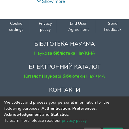
присвячених питанням реформування
Show more
Російської православної церкви
початку
ХХ ст.
Cookie
Privacy
End User
Send
settings
policy
Agreement
Feedback
БІБЛІОТЕКА НАУКМА
Наукова бібліотека НаУКМА
ЕЛЕКТРОННИЙ КАТАЛОГ
Каталог Наукової бібліотеки НаУКМА
КОНТАКТИ
м. Київ, вул. Григорія Сковороди, 2
We collect and process your personal information for the
к. 1, к. 120
following purposes:
Authentication, Preferences,
Acknowledgement and Statistics
.
тел.
(044) 463-69-31
To learn more, please read our
privacy policy
.
ekmair@ukma.edu.ua