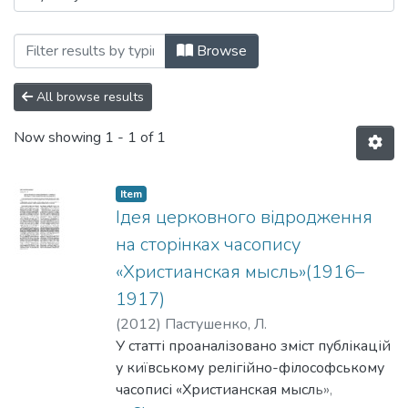
Browsing 128: Філософія та релігієзнав
Browse
All browse results
Now showing
1 - 1 of 1
Item
Ідея церковного відродження
на сторінках часопису
«Христианская мысль»(1916–
1917)
(
2012
)
Пастушенко, Л.
У статті проаналізовано зміст публікацій
у київському релігійно-філософському
часописі «Христианская мысль»,