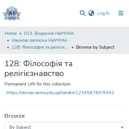
(current)
Log In
Communities
Home
013. Видання НаУКМА
&
Наукові записки НаУКМА
Collections
128: Філософія та релігієзнавство
Browse by Subject
All of DSpace
128: Філософія та
релігієзнавство
Permanent URI for this collection
https://ekmair.ukma.edu.ua/handle/123456789/9442
Browse