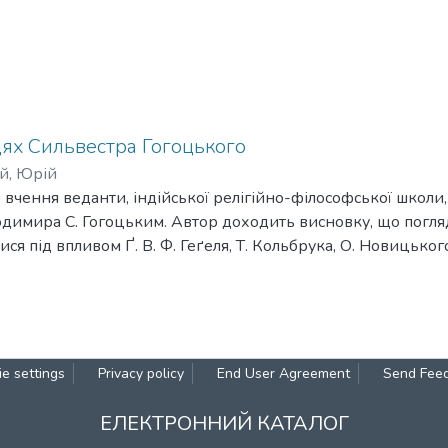
цях Сильвестра Гогоцького
й, Юрій
то вчення веданти, індійської релігійно-філософської школи
одимира С. Гогоцьким. Автор доходить висновку, що погля
я під впливом Ґ. В. Ф. Геґеля, Т. Кольбрука, О. Новицьког
ми.
e settings
Privacy policy
End User Agreement
Send Fee
ЕЛЕКТРОННИЙ КАТАЛОГ