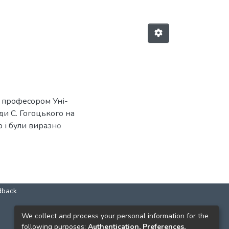
, професором Уні-
ди С. Гогоцького на
о і були виразно
dback
КОНТАКТИ
We collect and process your personal information for the
following purposes:
Authentication, Preferences,