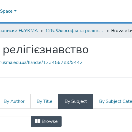
DSpace
 записки НаУКМА
128: Філософія та релігієзнавство
Browse by
 релігієзнавство
air.ukma.edu.ua/handle/123456789/9442
By Author
By Title
By Subject
By Subject Cat
та релігієзнавство by Subject "Bād
Browse