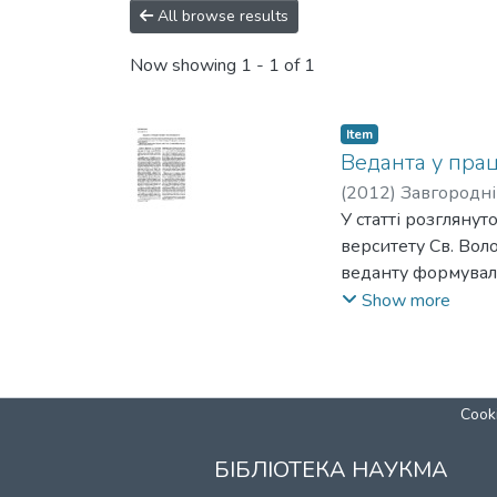
All browse results
Now showing
1 - 1 of 1
Item
Веданта у пра
(
2012
)
Завгородні
У статті розгляну
верситету Св. Вол
веданту формувалис
європоцентрични
Show more
Cooki
БІБЛІОТЕКА НАУКМА