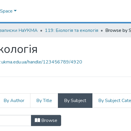
DSpace
 записки НаУКМА
119: Біологія та екологія
Browse by S
екологія
air.ukma.edu.ua/handle/123456789/4920
By Author
By Title
By Subject
By Subject Cat
 екологія by Subject
Browse