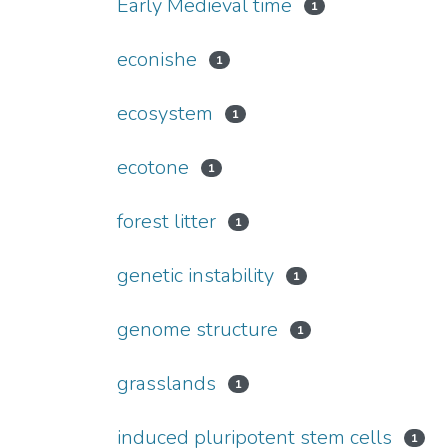
Early Medieval time
1
econishe
1
ecosystem
1
ecotone
1
forest litter
1
genetic instability
1
genome structure
1
grasslands
1
induced pluripotent stem cells
1