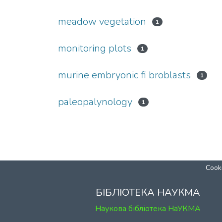
meadow vegetation
1
monitoring plots
1
murine embryonic fi broblasts
1
paleopalynology
1
Cooki
БІБЛІОТЕКА НАУКМА
Наукова бібліотека НаУКМА