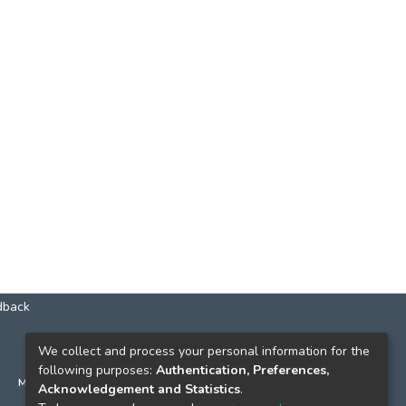
dback
КОНТАКТИ
We collect and process your personal information for the
following purposes:
Authentication, Preferences,
м. Київ, вул. Григорія Сковороди, 2
Acknowledgement and Statistics
.