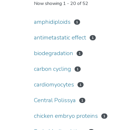
Now showing
1 - 20 of 52
amphidiploids
1
antimetastatic effect
1
biodegradation
1
carbon cycling
1
cardiomyocytes
1
Central Polissya
1
chicken embryo proteins
1