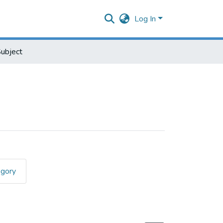
Log In
ubject
egory