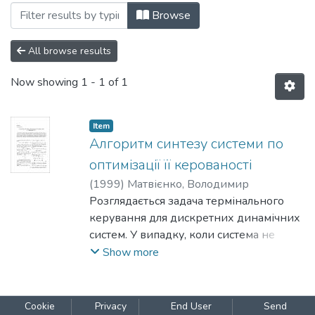
Browsing 016: Комп'ютерні науки by S
Browse
All browse results
Now showing
1 - 1 of 1
Item
Алгоритм синтезу системи по
оптимізації її керованості
(
1999
)
Матвієнко, Володимир
Розглядається задача термінального
керування для дискретних динамічних
систем. У випадку, коли система не
повністю керована, заданий фінальний
Show more
стан точно досягти неможливо. Тому
ставиться задача оптимального синтезу
структури розподілу керуючих сигналів
Cookie
Privacy
End User
Send