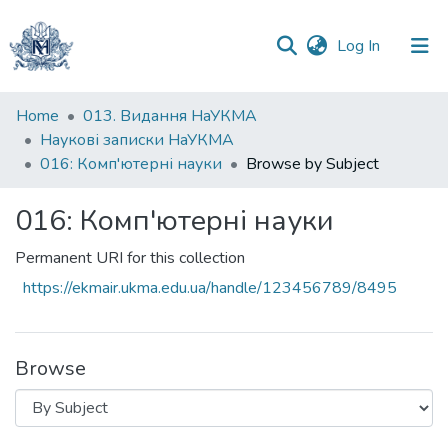
(current)
Log In
Communities
Home
013. Видання НаУКМА
&
Наукові записки НаУКМА
Collections
016: Комп'ютерні науки
Browse by Subject
All of DSpace
016: Комп'ютерні науки
Permanent URI for this collection
https://ekmair.ukma.edu.ua/handle/123456789/8495
Browse