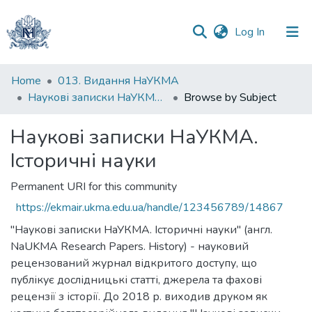
(current)
Log In
Communities
Home
013. Видання НаУКМА
&
Наукові записки НаУКМА. Історичні науки
Browse by Subject
Collections
Наукові записки НаУКМА.
All of DSpace
Історичні науки
Permanent URI for this community
https://ekmair.ukma.edu.ua/handle/123456789/14867
"Наукові записки НаУКМА. Історичні науки" (англ.
NaUKMA Research Papers. History) - науковий
рецензований журнал відкритого доступу, що
публікує дослідницькі статті, джерела та фахові
рецензії з історії. До 2018 р. виходив друком як