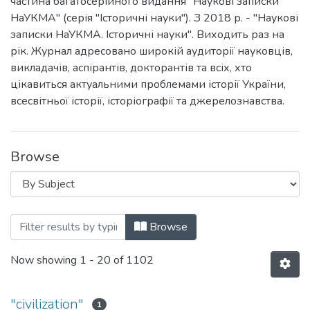
частина багатосерійного видання "Наукові записки
НаУКМА" (серія "Історичні науки"). З 2018 р. - "Наукові
записки НаУКМА. Історичні науки". Виходить раз на
рік. Журнал адресовано широкій аудиторії науковців,
викладачів, аспірантів, докторантів та всіх, хто
цікавиться актуальними проблемами історії України,
всесвітньої історії, історіографії та джерелознавства.
Browse
Browsing Наукові записки НаУКМА. Іст
Browse
Now showing
1 - 20 of 1102
"civilization"
1