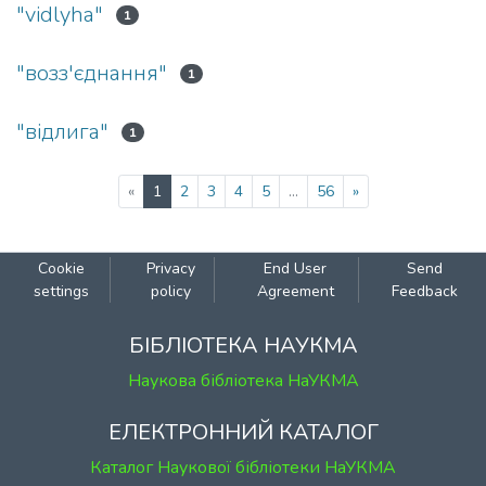
"vidlyha"
1
"возз'єднання"
1
"відлига"
1
(current)
«
1
2
3
4
5
...
56
»
Cookie
Privacy
End User
Send
settings
policy
Agreement
Feedback
БІБЛІОТЕКА НАУКМА
Наукова бібліотека НаУКМА
ЕЛЕКТРОННИЙ КАТАЛОГ
Каталог Наукової бібліотеки НаУКМА