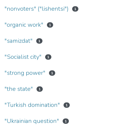
"nonvoters" ("lishentsi")
1
"organic work"
1
"samizdat"
1
"Socialist city"
1
"strong power"
1
"the state"
1
"Turkish domination"
1
"Ukrainian question"
1