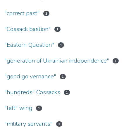
"correct past"
1
"Cossack bastion"
1
"Eastern Question"
1
"generation of Ukrainian independence"
1
"good go vernance"
1
"hundreds" Cossacks
1
"left" wing
1
"military servants"
1