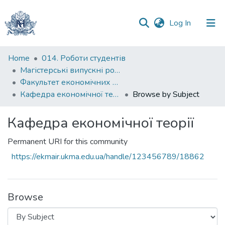
(current)
Log In
Communities
Home
014. Роботи студентів
&
Магістерські випускні роботи
Collections
Факультет економічних наук
Кафедра економічної теорії
Browse by Subject
All of DSpace
Кафедра економічної теорії
Permanent URI for this community
https://ekmair.ukma.edu.ua/handle/123456789/18862
Browse