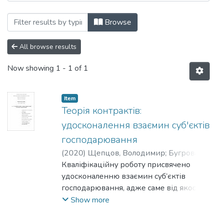
Browsing Кафедра економічної теорії b
Browse
All browse results
Now showing
1 - 1 of 1
Item
Теорія контрактів:
удосконалення взаємин суб'єктів
господарювання
(
2020
)
Щепцов, Володимир
;
Бугрова,
Олена
Кваліфікаційну роботу присвячено
удосконаленню взаємин суб’єктів
господарювання, адже саме від якості їх
відносин залежить рівень їх
Show more
економічного розвитку. Причинами