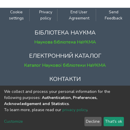
фундаментальної недосконалості на
сьогодні сучасних ринкових структур, є
Cookie
Privacy
End User
Send
різнорідність кінцевих продуктів і
settings
policy
Agreement
Feedback
факторів виробництва, а також
асиметричність інформації, тобто
БІБЛІОТЕКА НАУКМА
нерівномірний розподіл інформації
Наукова бібліотека НаУКМА
про угоду між сторонами, які беруть
участь в такій операції. Інформаційні
ЕЛЕКТРОННИЙ КАТАЛОГ
переваги продавців на момент
Каталог Наукової бібліотеки НаУКМА
підписання договору призводять до
ситуації, коли продаців хороших
КОНТАКТИ
товарів змушені виходити з ринку. В
результаті відбувається несприятливий
м. Київ, вул. Григорія Сковороди, 2
We collect and process your personal information for the
відбір, який негативно впливає на
к. 1, к. 120
following purposes:
Authentication, Preferences,
середню ціну та якість товару на ринку.
Acknowledgement and Statistics
.
тел.
(044) 463-69-31
Таким чином теорія контрактів, а саме її
To learn more, please read our
privacy policy
.
ekmair@ukma.edu.ua
наукове дослідження та правильне
складання контракту із врахуванням
Customize
Decline
That's ok
всіх ключових особливостей, потребує