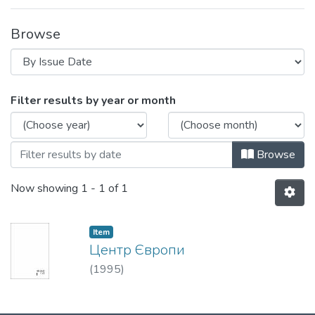
Browse
Browsing Центр Європи by Issue Date
Filter results by year or month
Browse
Now showing
1 - 1 of 1
Item
Центр Європи
(
1995
)