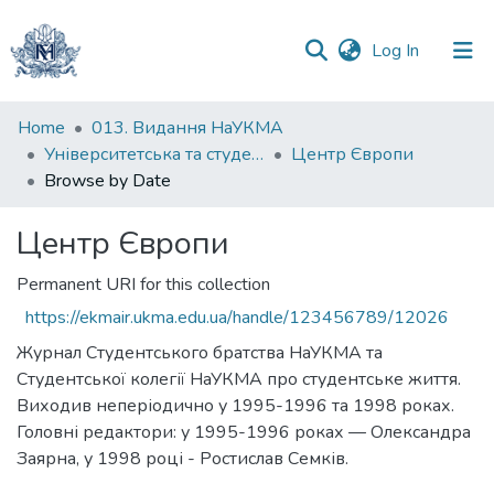
(current)
Log In
Communities
Home
013. Видання НаУКМА
&
Університетська та студентська періодика
Центр Європи
Collections
Browse by Date
All of DSpace
Центр Європи
Permanent URI for this collection
https://ekmair.ukma.edu.ua/handle/123456789/12026
Журнал Студентського братства НаУКМА та
Студентської колегії НаУКМА про студентське життя.
Виходив неперіодично у 1995-1996 та 1998 роках.
Головні редактори: у 1995-1996 роках — Олександра
Заярна, у 1998 році - Ростислав Семків.