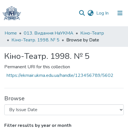
(current)
Log In
Communities
Home
013. Видання НаУКМА
Кіно-Театр
&
Кіно-Театр. 1998. № 5
Browse by Date
Collections
Кіно-Театр. 1998. № 5
All of DSpace
Permanent URI for this collection
https://ekmair.ukma.edu.ua/handle/123456789/5602
Browse
Browsing Кіно-Театр. 1998. № 5 by Issu
Filter results by year or month