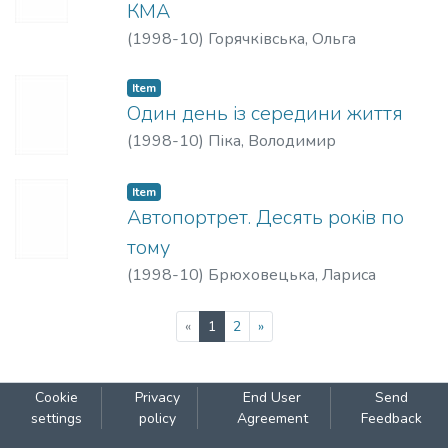
КМА
(
1998-10
)
Горячківська, Ольга
Item
Один день із середини життя
(
1998-10
)
Піка, Володимир
Item
Автопортрет. Десять років по
тому
(
1998-10
)
Брюховецька, Лариса
(current)
«
1
2
»
Cookie
Privacy
End User
Send
settings
policy
Agreement
Feedback