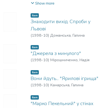
Тетяна
;
Іваненко, Лариса
;
Островерх,
Show more
Ольга
;
Мірошниченко, Надія
;
Черкашина, Марина
;
Новоселицька,
Item
Ніна
Знаходити вихід. Спроби у
Львові
(
1998-10
)
Доманська, Галина
Item
"Джерела з минулого"
(
1998-10
)
Мірошниченко, Надія
Item
Вони йдуть... "Ярилові ігрища"
(
1998-10
)
Канарська, Галина
Item
"Марко Пекельний" у стінах