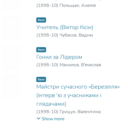
(
1998-10
)
Польщак, Анелія
Item
Учитель (Віктор Кісін)
(
1998-10
)
Чубасов, Вадим
Item
Гонки за Лідером
(
1998-10
)
Манилов, В'ячеслав
Item
Майстри сучасного «Березілля»
(інтерв 'ю з учасниками і
глядачами)
(
1998-10
)
Грицук, Валентина
;
Проскурня, Сергій
Show more