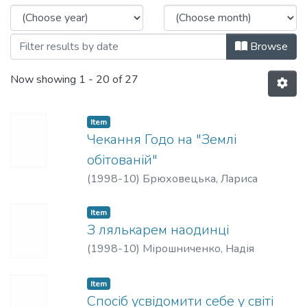
Browse
Now showing
1 - 20 of 27
Item
Чекання Годо на "Землі
обітованій"
(
1998-10
)
Брюховецька, Лариса
Item
З лялькарем наодинці
(
1998-10
)
Мірошниченко, Надія
Item
Спосіб усвідомити себе у світі