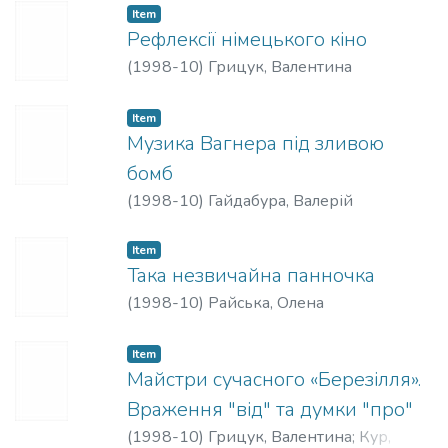
Item
Рефлексії німецького кіно
(
1998-10
)
Грицук, Валентина
Item
Музика Вагнера під зливою
бомб
(
1998-10
)
Гайдабура, Валерій
Item
Така незвичайна панночка
(
1998-10
)
Райська, Олена
Item
Майстри сучасного «Березілля».
Враження "від" та думки "про"
(
1998-10
)
Грицук, Валентина
;
Кур,