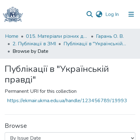
(current)
Log In
Communities
Home
015. Матеріали різних дослідників та організацій
Гарань О. В.
&
2. Публікації в ЗМІ
Публікації в "Українській правді"
Collections
Browse by Date
All of DSpace
Публікації в "Українській
правді"
Permanent URI for this collection
https://ekmair.ukma.edu.ua/handle/123456789/19993
Browse