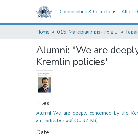
Communities & Collections
All of 
Home
015. Матеріали різних дослідників та організацій
Гаран
Alumni: "We are deeply
Kremlin policies"
Files
Alumni_We_are_deeply_concerned_by_the_Ke
an_Institute’s.pdf
(90.37 KB)
Date