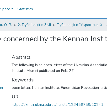
DSpace
Statistics
ь О. В.
2. Публікації в ЗМІ
Публікації в "Українській правді"
 concerned by the Kennan Instit
Abstract
The following is an open letter of the Ukrainian Associati
Institute Alumni published on Feb. 27.
Keywords
nn
open letter
,
Kennan Institute
,
Euromaidan Revolution
,
arti
URI
https://ekmair.ukma.edu.ua/handle/123456789/20241