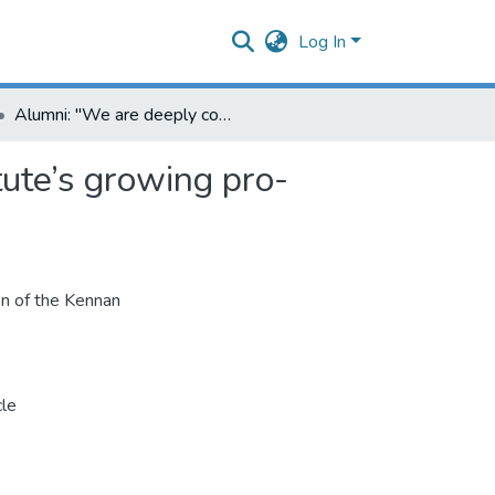
Log In
Alumni: "We are deeply concerned by the Kennan Institute’s growing pro-Kremlin policies"
ute’s growing pro-
on of the Kennan
cle