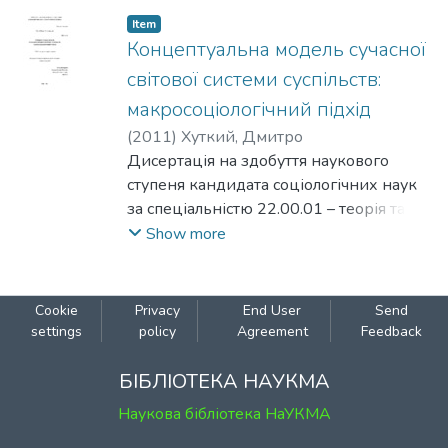
історія соціології.
Item
Концептуальна модель сучасної
світової системи суспільств:
макросоціологічний підхід
(
2011
)
Хуткий, Дмитро
Дисертація на здобуття наукового
ступеня кандидата соціологічних наук
за спеціальністю 22.00.01 – теорія та
історія соціології. – Інститут соціології
Show more
Національної академії наук України. –
Київ, 2011. У дисертації здійснено
розгляд сучасної світової системи
Cookie
Privacy
End User
Send
суспільств з
settings
policy
Agreement
Feedback
позицій макросоціологічного підходу із
застосуванням системної методології.
БІБЛІОТЕКА НАУКМА
Вдосконалено концептуальний апарат
Наукова бібліотека НаУКМА
системного підходу. Виконано