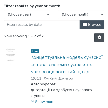
Browsing 22.00.01 - теорія та історія со
Filter results by year or month
Browse
Now showing
1 - 2 of 2
Item
Концептуальна модель сучасної
світової системи суспільств:
макросоціологічний підхід
(
2011
)
Хуткий, Дмитро
Автореферат
дисертації на здобуття наукового
ступеня
кандидата соціологічних наук за
Show more
спеціальністю 22.00.01 – теорія та