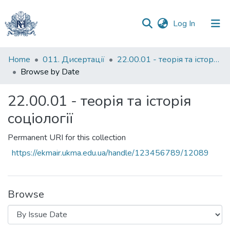
(current)
Log In
Communities
Home
011. Дисертації
22.00.01 - теорія та історія соціології
&
Browse by Date
Collections
22.00.01 - теорія та історія
All of DSpace
соціології
Permanent URI for this collection
https://ekmair.ukma.edu.ua/handle/123456789/12089
Browse