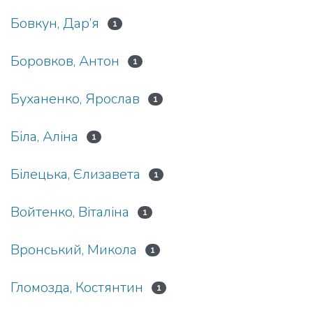
Бовкун, Дар’я
1
Боровков, Антон
1
Буханенко, Ярослав
1
Біла, Аліна
1
Білецька, Єлизавета
1
Войтенко, Віталіна
1
Вронський, Микола
1
Гломозда, Костянтин
1