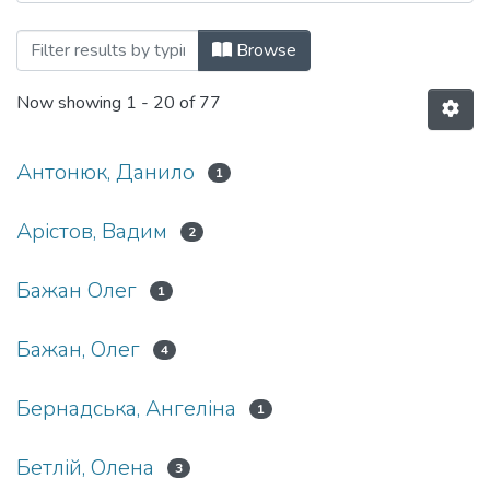
Browsing Кафедра історії by Author
Browse
Now showing
1 - 20 of 77
Антонюк, Данило
1
Арістов, Вадим
2
Бажан Олег
1
Бажан, Олег
4
Бернадська, Ангеліна
1
Бетлій, Олена
3