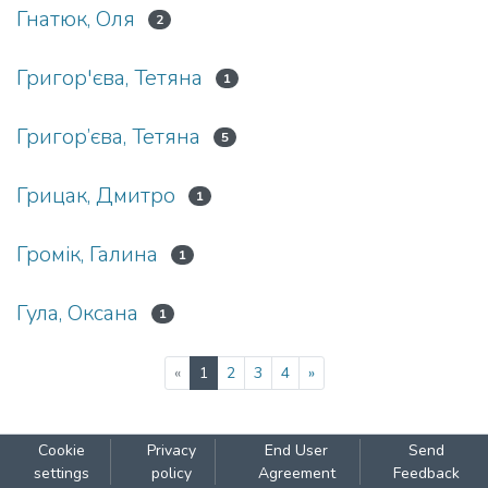
Гнатюк, Оля
2
Григор'єва, Тетяна
1
Григор’єва, Тетяна
5
Грицак, Дмитро
1
Громік, Галина
1
Гула, Оксана
1
(current)
«
1
2
3
4
»
Cookie
Privacy
End User
Send
settings
policy
Agreement
Feedback