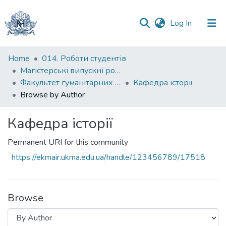
(current)
Log In
Communities
Home
014. Роботи студентів
&
Магістерські випускні роботи
Collections
Факультет гуманітарних наук
Кафедра історії
Browse by Author
All of DSpace
Кафедра історії
Permanent URI for this community
https://ekmair.ukma.edu.ua/handle/123456789/17518
Browse