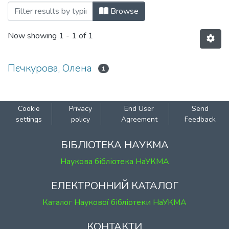
Browsing 019-20: Комп'ютерні науки b
Browse
Now showing
1 - 1 of 1
Пєчкурова, Олена
1
Cookie
Privacy
End User
Send
settings
policy
Agreement
Feedback
БІБЛІОТЕКА НАУКМА
Наукова бібліотека НаУКМА
ЕЛЕКТРОННИЙ КАТАЛОГ
Каталог Наукової бібліотеки НаУКМА
КОНТАКТИ