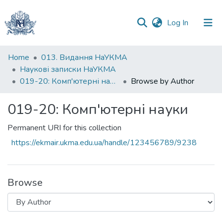
(current)
Log In
Communities
Home
013. Видання НаУКМА
&
Наукові записки НаУКМА
Collections
019-20: Комп'ютерні науки
Browse by Author
All of DSpace
019-20: Комп'ютерні науки
Permanent URI for this collection
https://ekmair.ukma.edu.ua/handle/123456789/9238
Browse